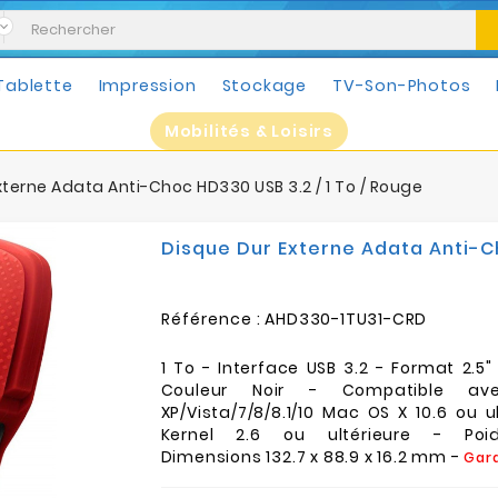
Tablette
Impression
Stockage
TV-Son-Photos
Mobilités & Loisirs
xterne Adata Anti-Choc HD330 USB 3.2 / 1 To / Rouge
Disque Dur Externe Adata Anti-Ch
Référence :
AHD330-1TU31-CRD
1 To - Interface USB 3.2 - Format 2.5"
Couleur Noir - Compatible av
XP/Vista/7/8/8.1/10 Mac OS X 10.6 ou ul
Kernel 2.6 ou ultérieure - Poi
Dimensions 132.7 x 88.9 x 16.2 mm -
Gara