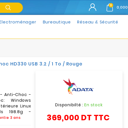
0
0,000
Electroménager
Bureautique
Réseau & Sécurité
oc HD330 USB 3.2 / 1 To / Rouge
 - Anti-Choc -
ec: Windows
Disponibilté :
En stock
térieure Linux
ds 198.8g -
369,000 DT
TTC
ntie 3 ans