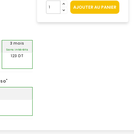
AJOUTER AU PANIER
3 mois
Sans intérêts
123 DT
nso
"