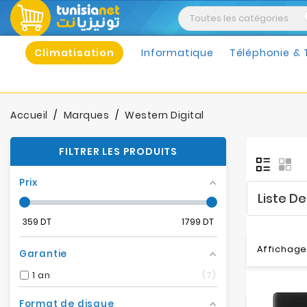
Climatisation
Informatique
Téléphonie & 
Accueil
Marques
Western Digital
FILTRER LES PRODUITS
Prix
Liste D
359
DT
1799
DT
Affichage 
Garantie
1 an
7
Format de disque