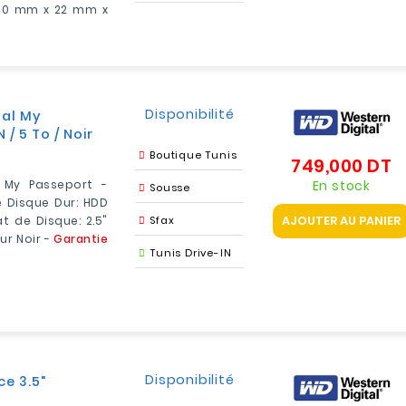
 80 mm x 22 mm x
Disponibilité
tal My
 5 To / Noir
Boutique Tunis
749,000 DT
Pr
En stock
 My Passeport -
Sousse
 Disque Dur: HDD
AJOUTER AU PANIER
t de Disque: 2.5"
Sfax
ur Noir -
Garantie
Tunis Drive-IN
Disponibilité
ce 3.5"