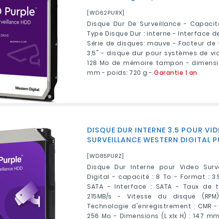
[WD62PURX]
Disque Dur De Surveillance - Capacit
Type Disque Dur : interne - Interface de
Série de disques: mauve - Facteur de
3,5" - disque dur pour systèmes de vid
128 Mo de mémoire tampon - dimension
mm - poids: 720 g -
Garantie 1 an
DISQUE DUR INTERNE 3.5 POUR VI
SURVEILLANCE WESTERN DIGITAL P
[WD85PURZ]
Disque Dur Interne pour Video Surv
Digital - capacité : 8 To - Format : 3
SATA - Interface : SATA - Taux de t
215MB/s - Vitesse du disque (RP
Technologie d'enregistrement : CMR - 
256 Mo - Dimensions (L xlx H) : 147 mm