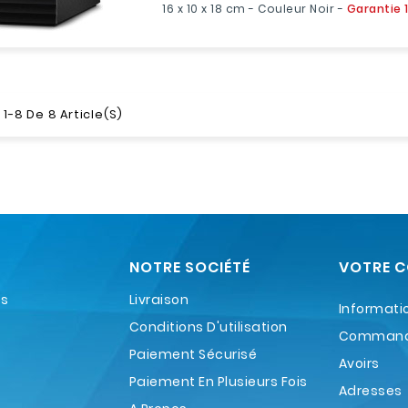
‎16 x 10 x 18 cm - Couleur Noir -
Garantie 
1-8 De 8 Article(s)
NOTRE SOCIÉTÉ
VOTRE 
es
Livraison
Informati
Conditions D'utilisation
Comman
Paiement Sécurisé
Avoirs
Paiement En Plusieurs Fois
Adresses