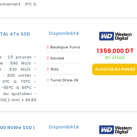
onnement : 0°C à
Disponibilité
ITAL 4To SSD
Boutique Tunis
1 359,000 DT
P
En stock
 : 2,5 pouces -
Sousse
le : 560 Mo/s -
AJOUTER AU PANIER
le : 520 Mo/s -
Sfax
 : 600 unités -
Tunis Drive-IN
: 0°C à 70°C -
 -55°C à 85°C -
 du quotidien -
: 100,2 mm x 69,85
Disponibilité
000 NVMe SSD |