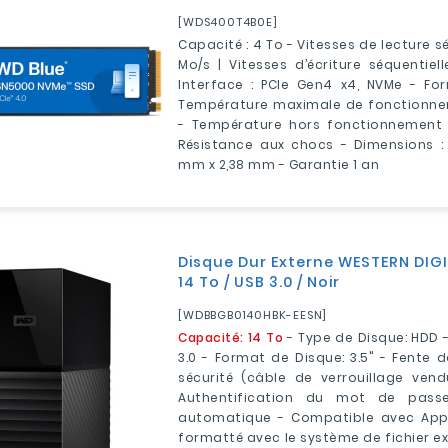
[WDS400T4B0E]
Capacité : 4 To - Vitesses de lecture sé
Mo/s | Vitesses d’écriture séquentiel
Interface : PCIe Gen4 x4, NVMe - For
Température maximale de fonctionnem
- Température hors fonctionnement 
Résistance aux chocs - Dimensions : 
mm x 2,38 mm - Garantie 1 an
Disque Dur Externe WESTERN DIGI
14 To / USB 3.0 / Noir
[WDBBGB0140HBK-EESN]
Capacité: 14 To
- Type de Disque: HDD 
3.0 - Format de Disque: 3.5" - Fente d
sécurité (câble de verrouillage ven
Authentification du mot de pass
automatique - Compatible avec Appl
formatté avec le système de fichier ex