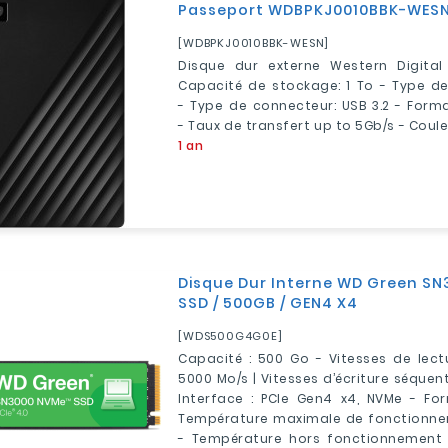
Passeport WDBPKJ0010BBK-WESN / 
[WDBPKJ0010BBK-WESN]
Disque dur externe Western Digital
Capacité de stockage: 1 To - Type de
- Type de connecteur: USB 3.2 - Forma
- Taux de transfert up to 5Gb/s - Coule
1 an
Disque Dur Interne WD Green S
SSD / 500GB / GEN4 X4
[WDS500G4G0E]
Capacité : 500 Go - Vitesses de lectu
5000 Mo/s | Vitesses d’écriture séquenti
Interface : PCIe Gen4 x4, NVMe - For
Température maximale de fonctionnem
- Température hors fonctionnement 