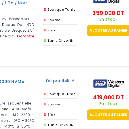
1 To / Noir
Boutique Tunis
359,000 DT
Pr
En stock
 My Passeport -
Sousse
 Disque Dur: HDD
AJOUTER AU PANIER
t de Disque: 2.5"
Sfax
ur Noir -
Garantie
Tunis Drive-IN
Disponibilité
N3000 NVMe
Boutique Tunis
419,000 DT
Pr
En stock
re séquentielle :
Sousse
elle : 4100 Mo/s -
AJOUTER AU PANIER
mat : M.2 2280 -
Sfax
ent : 0°C – 80°C
Tunis Drive-IN
: -40°C à 85°C -