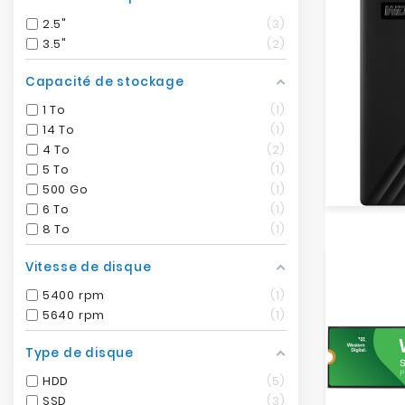
2.5"
3
3.5"
2
Capacité de stockage
1 To
1
14 To
1
4 To
2
5 To
1
500 Go
1
6 To
1
8 To
1
Vitesse de disque
5400 rpm
1
5640 rpm
1
Type de disque
HDD
5
SSD
3