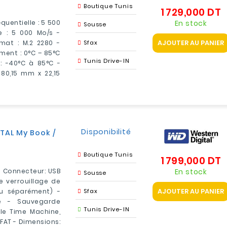
Boutique Tunis
1 729,000 DT
P
En stock
quentielle : 5 500
Sousse
le : 5 000 Mo/s -
AJOUTER AU PANIER
mat : M.2 2280 -
Sfax
ent : 0°C – 85°C
Tunis Drive-IN
: -40°C à 85°C -
80,15 mm x 22,15
Disponibilité
TAL My Book /
Boutique Tunis
1 799,000 DT
P
En stock
- Connecteur: USB
Sousse
e verrouillage de
AJOUTER AU PANIER
du séparément) -
Sfax
e - Sauvegarde
Tunis Drive-IN
e Time Machine,
FAT - Dimensions: