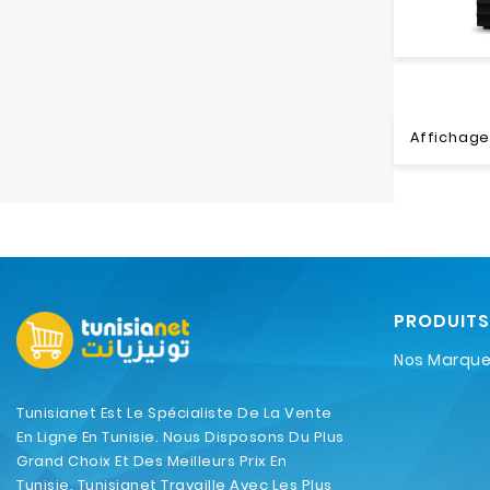
Affichage 
PRODUITS
Nos Marqu
Tunisianet Est Le Spécialiste De La Vente
En Ligne En Tunisie. Nous Disposons Du Plus
Grand Choix Et Des Meilleurs Prix En
Tunisie. Tunisianet Travaille Avec Les Plus