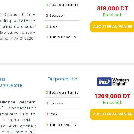
Boutique Tunis
819,000 DT
Pr
En stock
é Disque : 6 To -
Sousse
 disque: SATA III -
AJOUTER AU PANIER
 forme de disque:
Sfax
éo surveillance -
Tunis Drive-IN
s: 147x101,6x26,1
Disponibilité
DEO
URPLE 8TB
Boutique Tunis
1 269,000 DT
P
En stock
eillance Western
Sousse
.5" - Connecteur :
AJOUTER AU PANIER
ransfert : up to
Sfax
M) : 5640 RPM -
Tunis Drive-IN
Taille du cache :
 x 101,6 mm x 26,1