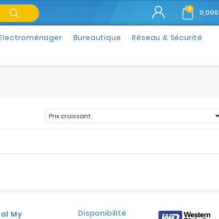
0
0,000
Electroménager
Bureautique
Réseau & Sécurité
Prix croissant
Trier par :
Disponibilité
tal My