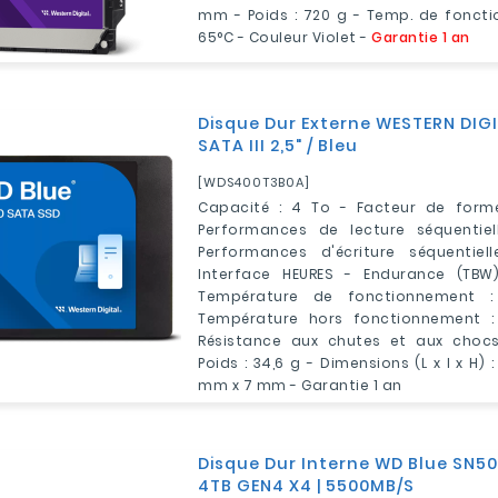
mm - Poids : 720 g - Temp. de foncti
65°C - Couleur Violet -
Garantie 1 an
Disque Dur Externe WESTERN DIG
SATA III 2,5" / Bleu
[WDS400T3B0A]
Capacité : 4 To - Facteur de forme
Performances de lecture séquentiel
Performances d'écriture séquentiel
Interface HEURES - Endurance (TBW)
Température de fonctionnement 
Température hors fonctionnement :
Résistance aux chutes et aux chocs
Poids : 34,6 g - Dimensions (L x l x H) 
mm x 7 mm - Garantie 1 an
Disque Dur Interne WD Blue SN5
4TB GEN4 X4 | 5500MB/S