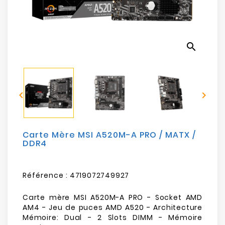
Electroménager
Bureautique
search
Réseau
&
Sécurité


Mobilités
&
Loisirs
Carte Mère MSI A520M-A PRO / MATX /
DDR4
Référence :
4719072749927
Carte mère MSI A520M-A PRO - Socket AMD
AM4 - Jeu de puces AMD A520 - Architecture
Mémoire: Dual - 2 Slots DIMM - Mémoire