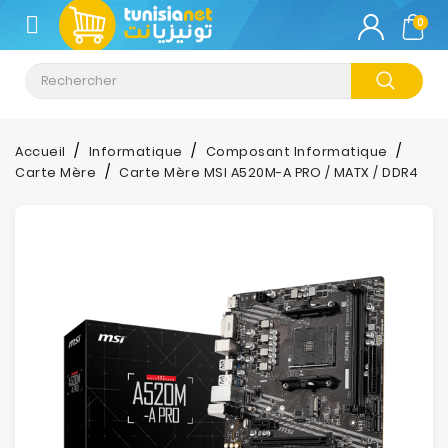
CATÉGORIE
0
Climatisation
Informatique
Accueil
Informatique
Composant Informatique
Carte Mère
Carte Mère MSI A520M-A PRO / MATX / DDR4
Téléphonie
&
Tablette
Impression
Stockage
TV-
Son-
Photos