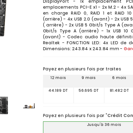
DisplayPort - 1x emplacement PC
emplacements PCI-E x1 - 2x M.2 - 4x S
en charge RAID 0, RAID 1 et RAID 10
(arrière) - 4x USB 2.0 (avant) - 2x USB 
( arrière) - 2x USB 5 Gbit/s Type A (ava
Gbit/s Type A (arrière) - 1x USB 10 
(avant) - Codec audio haute définiti
Realtek - FONCTION LED: 4x LED de 
Dimensions: 243.84 x 243.84 mm -
Gara
Payez en plusieurs fois par traites
12 mois
9 mois
6 mois
44.189 DT
56.695 DT
81.482 DT

Payez en plusieurs fois par "
Crédit Co
Jusqu'à 36 mois