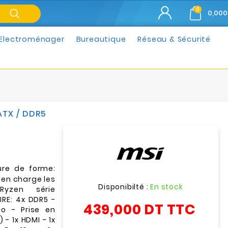
0
0,000
Electroménager
Bureautique
Réseau & Sécurité
ATX / DDR5
re de forme:
 en charge les
Disponibilté :
En stock
yzen série
RE: 4x DDR5 -
439,000 DT
TTC
o - Prise en
- 1x HDMI - 1x