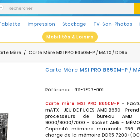
Tablette
Impression
Stockage
TV-Son-Photos
Mobilités & Loisirs
arte Mère
Carte Mère MSI PRO B650M-P / MATX / DDR5
Carte Mère MSI PRO B650M-P / M
Référence :
911-7E27-001
- Factu
Carte mère MSI PRO B650M-P
mATX - JEU DE PUCES: AMD B650 - Prend
processeurs de bureau AMD R
9000/8000/7000 - Socket AM5 - MÉMOI
Capacité mémoire maximale 256 G
charge de la mémoire DDR5 7200+(OC) 