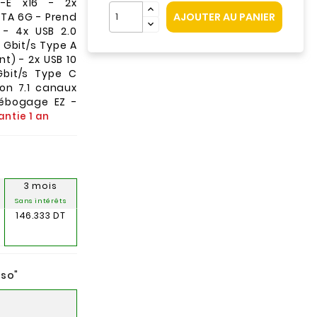
I-E x16 - 2x
ATA 6G - Prend
AJOUTER AU PANIER
 - 4x USB 2.0
5 Gbit/s Type A
nt) - 2x USB 10
Gbit/s Type C
on 7.1 canaux
débogage EZ -
ntie 1 an
3 mois
Sans intérêts
146.333 DT
nso
"