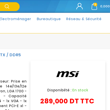
0
0,000
Electroménager
Bureautique
Réseau & Sécurité
TX / DDR5
eur: Prise en
 14e/13e/12e
Disponibilté :
En stock
on, LGA 1700 -
5 - Capacité
289,000 DT
TTC
 - 1x VGA - 1x
nt PCI-E x1 -