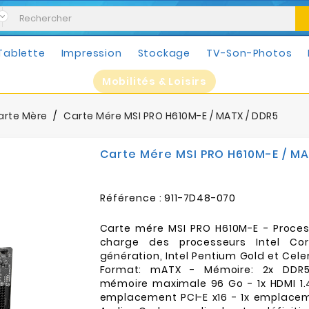
Tablette
Impression
Stockage
TV-Son-Photos
Mobilités & Loisirs
arte Mère
Carte Mére MSI PRO H610M-E / MATX / DDR5
Carte Mére MSI PRO H610M-E / MA
Référence :
911-7D48-070
Carte mére MSI PRO H610M-E - Process
charge des processeurs Intel Core
génération, Intel Pentium Gold et Celer
Format: mATX - Mémoire: 2x DDR
mémoire maximale 96 Go - 1x HDMI 1.4
emplacement PCI-E x16 - 1x emplaceme