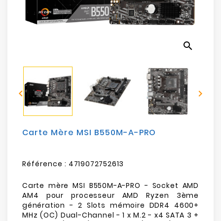
Electroménager
Bureautique
search
Réseau
&
Sécurité


Mobilités
&
Loisirs
Carte Mère MSI B550M-A-PRO
Référence :
4719072752613
Carte mère MSI B550M-A-PRO - Socket AMD
AM4 pour processeur AMD Ryzen 3ème
génération - 2 Slots mémoire DDR4 4600+
MHz (OC) Dual-Channel - 1 x M.2 - x4 SATA 3 +