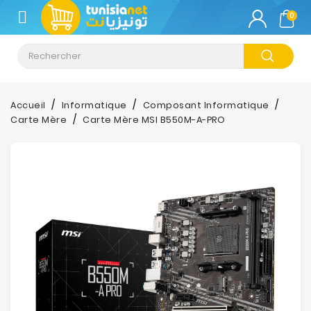
CATÉGORIE
0
Climatisation
Informatique
Accueil
Informatique
Composant Informatique
Carte Mère
Carte Mère MSI B550M-A-PRO
Téléphonie
&
Tablette
Impression
Stockage
TV-
Son-
Photos