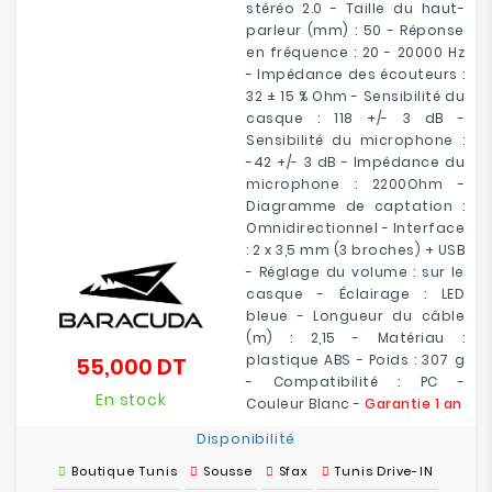
stéréo 2.0 - Taille du haut-
parleur (mm) : 50 - Réponse
en fréquence : 20 - 20000 Hz
- Impédance des écouteurs :
32 ± 15 % Ohm - Sensibilité du
casque : 118 +/- 3 dB -
Sensibilité du microphone :
-42 +/- 3 dB - Impédance du
microphone : 2200Ohm -
Diagramme de captation :
Omnidirectionnel - Interface
: 2 x 3,5 mm (3 broches) + USB
- Réglage du volume : sur le
casque - Éclairage : LED
bleue - Longueur du câble
(m) : 2,15 - Matériau :
plastique ABS - Poids : 307 g
55,000 DT
Prix
- Compatibilité : PC -
En stock
Couleur
Blanc
-
Garantie 1 an
Disponibilité
Boutique Tunis
Sousse
Sfax
Tunis Drive-IN