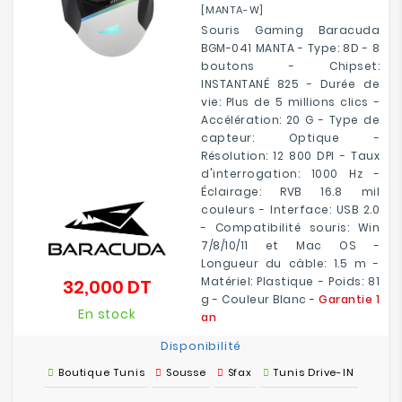
[MANTA-W]
Souris Gaming Baracuda
BGM-041 MANTA - Type: 8D - 8
boutons - Chipset:
INSTANTANÉ 825 - Durée de
vie: Plus de 5 millions clics -
Accélération: 20 G - Type de
capteur: Optique -
Résolution: 12 800 DPI - Taux
d'interrogation: 1000 Hz -
Éclairage: RVB 16.8 mil
couleurs - Interface: USB 2.0
- Compatibilité souris: Win
7/8/10/11 et Mac OS -
Longueur du câble: 1.5 m -
Matériel: Plastique - Poids: 81
32,000 DT
Prix
g - Couleur Blanc -
Garantie 1
En stock
an
Disponibilité
Boutique Tunis
Sousse
Sfax
Tunis Drive-IN