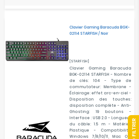
Clavier Gaming Baracuda BGK-
02114 STARFISH / Noir
[STARFISH]
Clavier Gaming Baracuda
BGK-02114 STARFISH - Nombre
de clés: 104 - Type de
commutateur: Membrane -
Éclairage: effet arc-en-ciel -
Disposition des touches:
disposition complète - Anti-
Ghosting: 19 boutons -
Interface : USB 2.0 - Longueur
R
du câble: 1.5 m - Matériel:
Plastique - Compatibilité:
Windows 7/8/10/11, Mac OS,
F
I
L
T
R
E