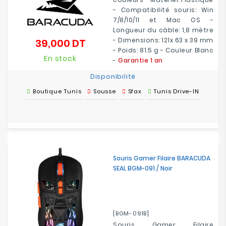
- Compatibilité souris: Win
7/8/10/11 et Mac OS -
Longueur du câble: 1,8 mètre
- Dimensions: 121x 63 x 39 mm
39,000 DT
Prix
- Poids: 81.5 g - Couleur Blanc
En stock
-
Garantie 1 an
Disponibilité
Boutique Tunis
Sousse
Sfax
Tunis Drive-IN
Souris Gamer Filaire BARACUDA
SEAL BGM-091 / Noir
[BGM-091B]
Souris Gamer Filaire