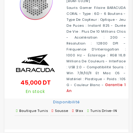
[BGM-032W]
Souris Gamer Filaire BARACUDA
CORAL - Type : 6D - 6 Boutons -
Type De Capteur : Optique - Jeu
De Puces : Instant 825 - Durée
De Vie : Plus De 10 Millions Clics
- Accélération : 20G -
Résolution : 12800 DPI -
Fréquence D'interrogation :
1000 Hz - Éclairage : RGB 16,8
Millions De Couleurs - Interface
: USB 2.0 - Compatibilité Souris :
Win 7/8/10/11 Et Mac OS -
Matériel : Plastique - Poids : 105
45,000 DT
Prix
Garantie 1
G - Couleur Blanc -
An
En stock
Disponibilité
Boutique Tunis
Sousse
Sfax
Tunis Drive-IN