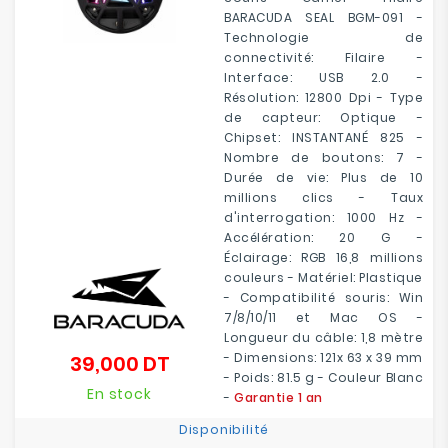
BARACUDA SEAL BGM-091 -
Technologie de
connectivité: Filaire -
Interface: USB 2.0 -
Résolution: 12800 Dpi - Type
de capteur: Optique -
Chipset: INSTANTANÉ 825 -
Nombre de boutons: 7 -
Durée de vie: Plus de 10
millions clics - Taux
d'interrogation: 1000 Hz -
Accélération: 20 G -
Éclairage: RGB 16,8 millions
couleurs - Matériel: Plastique
- Compatibilité souris: Win
7/8/10/11 et Mac OS -
Longueur du câble: 1,8 mètre
- Dimensions: 121x 63 x 39 mm
39,000 DT
Prix
- Poids: 81.5 g - Couleur Blanc
En stock
-
Garantie 1 an
Disponibilité