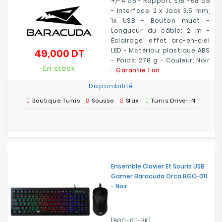
+/-4 dB - Rapport S/B: -58 dB
- Interface: 2 x Jack 3.5 mm,
1x USB - Bouton muet -
Longueur du câble: 2 m -
Éclairage: effet arc-en-ciel
LED - Matériau: plastique ABS
49,000 DT
Prix
- Poids: 278 g - Couleur: Noir
En stock
-
Garantie 1 an
Disponibilité
Boutique Tunis
Sousse
Sfax
Tunis Drive-IN
Ensemble Clavier Et Souris USB
Gamer Baracuda Orca BGC-011
- Noir
[BGC-011-BK]