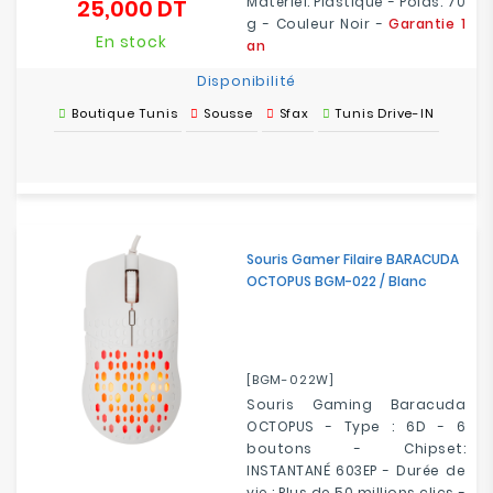
Matériel: Plastique - Poids: 70
25,000 DT
Prix
g - Couleur Noir -
Garantie 1
En stock
an
Disponibilité
Boutique Tunis
Sousse
Sfax
Tunis Drive-IN
Souris Gamer Filaire BARACUDA
OCTOPUS BGM-022 / Blanc
[BGM-022W]
Souris Gaming Baracuda
OCTOPUS - Type : 6D - 6
boutons - Chipset:
INSTANTANÉ
603EP
- Durée de
vie : Plus de 50 millions clics -