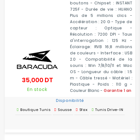
boutons - Chipset : INSTANT
725F - Durée de vie : HUANO
Plus de 5 millions clics -
Accélération : 20 G - Type de
capteur : Optique -
Résolution : 7200 DPI - Taux
d'interrogation : 125 Hz -
Éclairage: RVB 16,8 millions
de couleurs - Interface : USB
2.0 - Compatibilité de la
souris : Win 7/8/10/11 et Mac
OS - Longueur du câble : 1.5
m - Câble tressé - Matériel :
35,000 DT
Prix
Plastique - Poids : 110 g -
En stock
Couleur Blanc -
Garantie 1 an
Disponibilité
Boutique Tunis
Sousse
Sfax
Tunis Drive-IN