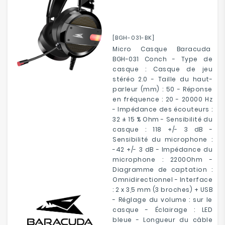
[BGH-031-BK]
Micro Casque Baracuda
BGH-031 Conch - Type de
casque : Casque de jeu
stéréo 2.0 - Taille du haut-
parleur (mm) : 50 - Réponse
en fréquence : 20 - 20000 Hz
- Impédance des écouteurs :
32 ± 15 % Ohm - Sensibilité du
casque : 118 +/- 3 dB -
Sensibilité du microphone :
-42 +/- 3 dB - Impédance du
microphone : 2200Ohm -
Diagramme de captation :
Omnidirectionnel - Interface
: 2 x 3,5 mm (3 broches) + USB
- Réglage du volume : sur le
casque - Éclairage : LED
bleue - Longueur du câble