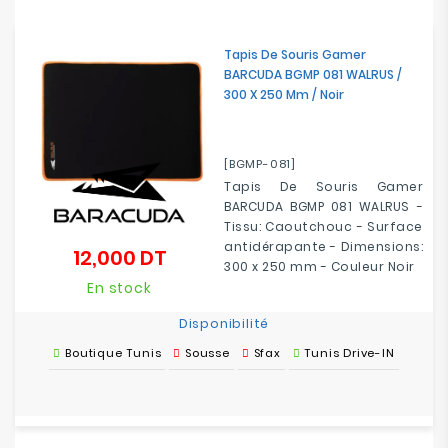
Electroménager
Tapis De Souris Gamer
Bureautique
BARCUDA BGMP 081 WALRUS /
300 X 250 Mm / Noir
Réseau
&
Sécurité
[BGMP-081]
Tapis De Souris Gamer
BARCUDA BGMP 081 WALRUS -
Mobilités
Tissu: Caoutchouc - Surface
&
antidérapante - Dimensions:
12,000 DT
Loisirs
Prix
300 x 250 mm - Couleur Noir
En stock
Disponibilité
Boutique Tunis
Sousse
Sfax
Tunis Drive-IN