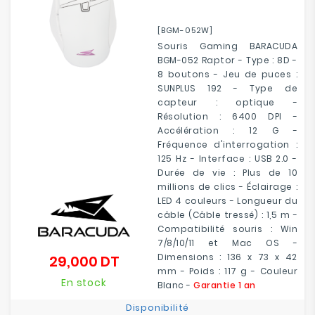
[BGM-052W]
Souris Gaming BARACUDA
BGM-052 Raptor - Type : 8D -
8 boutons - Jeu de puces :
SUNPLUS 192 - Type de
capteur : optique -
Résolution : 6400 DPI -
Accélération : 12 G -
Fréquence d'interrogation :
125 Hz - Interface : USB 2.0 -
Durée de vie : Plus de 10
millions de clics - Éclairage :
LED 4 couleurs - Longueur du
câble (Câble tressé) : 1,5 m -
Compatibilité souris : Win
7/8/10/11 et Mac OS -
Dimensions : 136 x 73 x 42
29,000 DT
Prix
mm - Poids : 117 g - Couleur
En stock
Blanc -
Garantie 1 an
Disponibilité