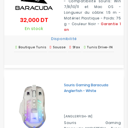
- Compatibilité souris: Win
7/8/10/11 et Mac OS -
Longueur du câble: 1.5 m -
Matériel: Plastique - Poids: 75
32,000 DT
Prix
g - Couleur Noir -
Garantie 1
En stock
an
Disponibilité
Boutique Tunis
Sousse
Sfax
Tunis Drive-IN
Souris Gaming Baracuda
Anglerfish - White
[ANGLERFISH-W]
Souris Gaming