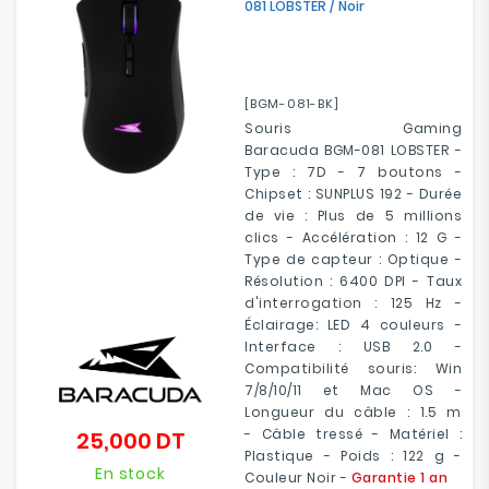
081 LOBSTER / Noir
[BGM-081-BK]
Souris Gaming
Baracuda BGM-081 LOBSTER -
Type : 7D - 7 boutons -
Chipset : SUNPLUS 192 - Durée
de vie : Plus de 5 millions
clics - Accélération : 12 G -
Type de capteur : Optique -
Résolution : 6400 DPI - Taux
d'interrogation : 125 Hz -
Éclairage: LED 4 couleurs -
Interface : USB 2.0 -
Compatibilité souris: Win
7/8/10/11 et Mac OS -
Longueur du câble : 1.5 m
- Câble tressé - Matériel :
25,000 DT
Prix
Plastique - Poids : 122 g -
En stock
Couleur Noir -
Garantie 1 an