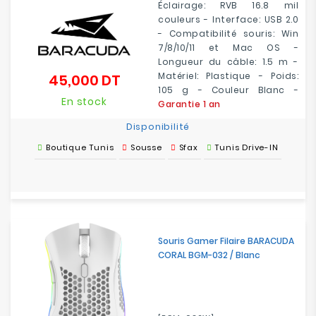
Éclairage: RVB 16.8 mil
couleurs - Interface: USB 2.0
- Compatibilité souris: Win
7/8/10/11 et Mac OS -
Longueur du câble: 1.5 m -
Matériel: Plastique - Poids:
45,000 DT
Prix
105 g - Couleur Blanc -
En stock
Garantie 1 an
Disponibilité
Boutique Tunis
Sousse
Sfax
Tunis Drive-IN
Souris Gamer Filaire BARACUDA
CORAL BGM-032 / Blanc