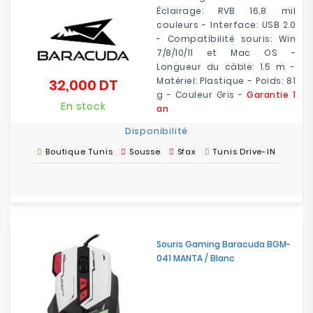
Éclairage: RVB 16.8 mil
couleurs - Interface: USB 2.0
- Compatibilité souris: Win
7/8/10/11 et Mac OS -
Longueur du câble: 1.5 m -
Matériel: Plastique - Poids: 81
32,000 DT
Prix
g - Couleur Gris -
Garantie 1
En stock
an
Disponibilité
Boutique Tunis
Sousse
Sfax
Tunis Drive-IN
Souris Gaming Baracuda BGM-
041 MANTA / Blanc