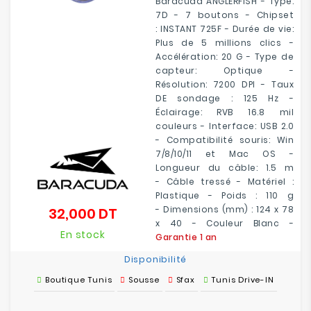
Baracuda
ANGLERFISH
- Type:
7D - 7 boutons - Chipset
:
INSTANT 725F
- Durée de vie:
Plus de 5 millions clics -
Accélération: 20 G - Type de
capteur: Optique -
Résolution: 7200 DPI - Taux
DE
sondage
: 125 Hz -
Éclairage: RVB 16.8 mil
couleurs - Interface: USB 2.0
- Compatibilité souris: Win
7/8/10/11 et Mac OS -
Longueur du câble: 1.5 m
-
Câble tressé
- Matériel :
Plastique - Poids : 110 g
- Dimensions (mm) : 124 x 78
32,000 DT
Prix
x 40 - Couleur Blanc -
En stock
Garantie 1 an
Disponibilité
Boutique Tunis
Sousse
Sfax
Tunis Drive-IN