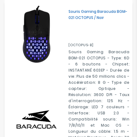
Souris Gaming Baracuda BGM-
021 OCTOPUS / Noir
[OCTOPUS-B]
Souris Gaming Baracuda
BGM-021 OCTOPUS - Type: 6D
- 6 boutons - Chipset:
INSTANTANÉ 603EP - Durée de
vie: Plus de 50 millions clics -
Accélération: 8 G - Type de
capteur: Optique -
Résolution: 3600 DPI - Taux
d'interrogation: 125 Hz -
Éclairage: LED 7 couleurs -
Interface: USB 2.0 -
Compatibilité souris: Win
7/8/10/11 et Mac OS -
Longueur du câble: 1.5 m -