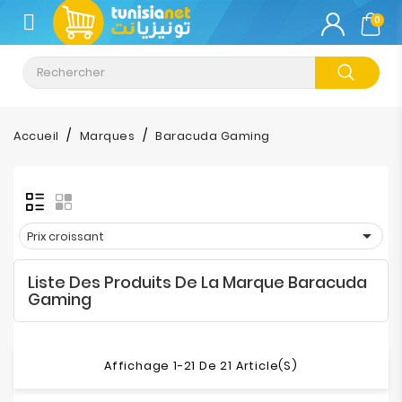
CATÉGORIE
0
Climatisation
Informatique
Accueil
Marques
Baracuda Gaming
Téléphonie
&
Tablette

Prix croissant
Impression
Liste Des Produits De La Marque Baracuda
Stockage
Gaming
TV-
Son-
Affichage 1-21 De 21 Article(s)
Photos