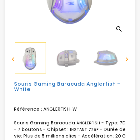
Electroménager
Bureautique
search
Réseau
&
Sécurité


Mobilités
&
Loisirs
Souris Gaming Baracuda Anglerfish -
White
Référence :
ANGLERFISH-W
Souris Gaming Baracuda
- Type: 7D
ANGLERFISH
- 7 boutons - Chipset :
- Durée de
INSTANT 725F
vie: Plus de 5 millions clics - Accélération: 20 G