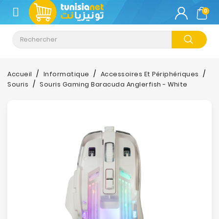
CATÉGORIE
0
Climatisation
Informatique
Accueil
Informatique
Accessoires Et Périphériques
Souris
Souris Gaming Baracuda Anglerfish - White
Téléphonie
&
Tablette
Impression
Stockage
TV-
Son-
Photos