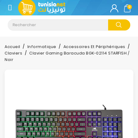
CATÉGORIE
0
Climatisation
Informatique
Accueil
Informatique
Accessoires Et Périphériques
Claviers
Clavier Gaming Baracuda BGK-02114 STARFISH /
Téléphonie
Noir
&
Tablette
Impression
Stockage
TV-
Son-
Photos