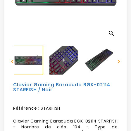
Electroménager
Bureautique
search
Réseau
&
Sécurité


Mobilités
&
Loisirs
Clavier Gaming Baracuda BGK-02114
STARFISH / Noir
Référence :
STARFISH
Clavier Gaming Baracuda BGK-02114 STARFISH
- Nombre de clés: 104 - Type de