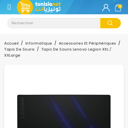
CATÉGORIE
0
Climatisation
Informatique
Accueil
Informatique
Accessoires Et Périphériques
Tapis De Souris
Tapis De Souris Lenovo Legion XXL /
Téléphonie
XXLarge
&
Tablette
Impression
Stockage
TV-
Son-
Photos