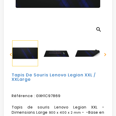
Electroménager
Bureautique
search
Réseau
&
Sécurité


Mobilités
&
Loisirs
Tapis De Souris Lenovo Legion XXL /
XXLarge
Référence :
GXH1C97869
Tapis de souris Lenovo Legion XXL -
Dimensions Large
- -Base en
900 x 400 x 2 mm