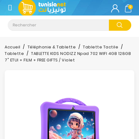
CATÉGORIE
0
Climatisation
Informatique
Accueil
Téléphonie & Tablette
Tablette Tactile
Tablette
TABLETTE KIDS NODIZZ Npad 702 WIFI 4GB 128GB
Téléphonie
7" ETUI + FILM + FREE GIFTS / Violet
&
Tablette
Impression
Stockage
TV-
Son-
Photos