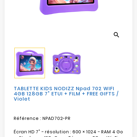
Electroménager
Bureautique
search
Réseau
&
Sécurité
Mobilités
&
Loisirs
TABLETTE KIDS NODIZZ Npad 702 WIFI
4GB 128GB 7" ETUI + FILM + FREE GIFTS /
Violet
Référence :
NPAD702-PR
Écran HD 7" - résolution : 600 × 1024 - RAM 4 Go