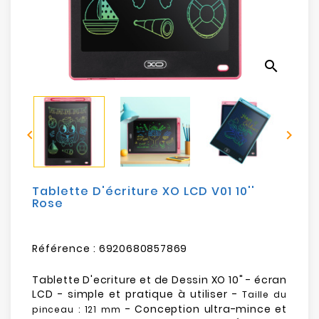
Electroménager
Bureautique
search
Réseau
&
Sécurité


Mobilités
&
Loisirs
Tablette D'écriture XO LCD V01 10''
Rose
Référence :
6920680857869
Tablette D'ecriture et de Dessin XO 10" - écran
LCD - simple et pratique à utiliser -
Taille du
- Conception ultra-mince et
pinceau : 121 mm