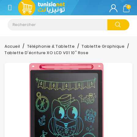
CATÉGORIE
0
Climatisation
Informatique
Accueil
Téléphonie & Tablette
Tablette Graphique
Tablette D'écriture XO LCD V01 10'' Rose
Téléphonie
&
Tablette
Impression
Stockage
TV-
Son-
Photos