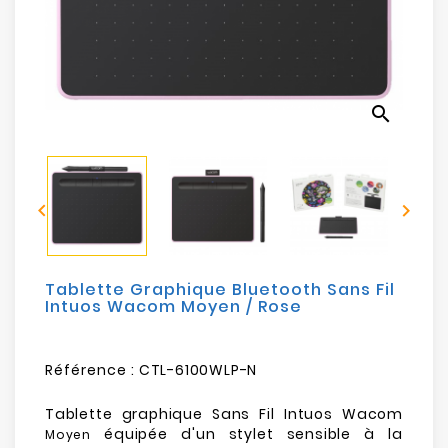
Electroménager
Bureautique
search
Réseau
&
Sécurité


Mobilités
&
Loisirs
Tablette Graphique Bluetooth Sans Fil
Intuos Wacom Moyen / Rose
Référence :
CTL-6100WLP-N
Tablette graphique Sans Fil Intuos Wacom
équipée d'un stylet sensible à la
Moyen