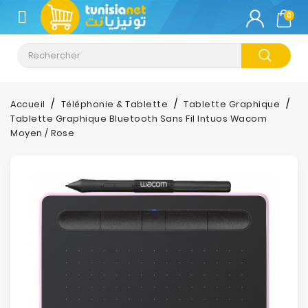
CATÉGORIE
0
Climatisation
Informatique
Accueil
Téléphonie & Tablette
Tablette Graphique
Tablette Graphique Bluetooth Sans Fil Intuos Wacom
Téléphonie
Moyen / Rose
&
Tablette
Impression
Stockage
TV-
Son-
Photos