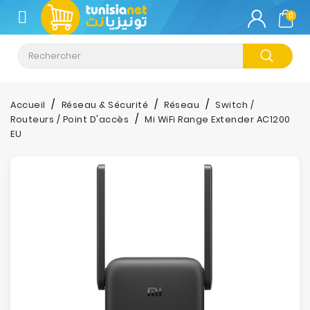
CATÉGORIE
0
Climatisation
Informatique
Accueil
Réseau & Sécurité
Réseau
Switch /
Routeurs / Point D'accès
Mi WiFi Range Extender AC1200
Téléphonie
EU
&
Tablette
Impression
Stockage
TV-
Son-
Photos