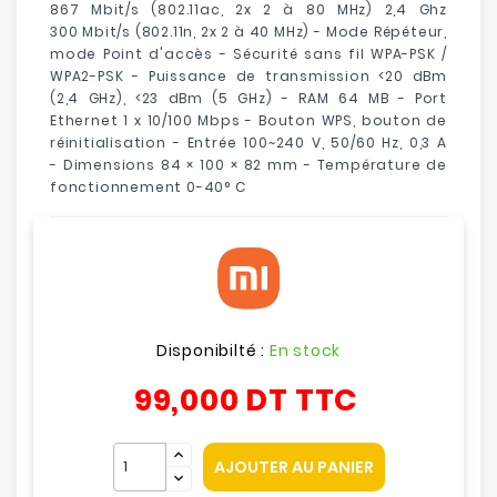
867 Mbit/s (802.11ac, 2x 2 à 80 MHz) 2,4 Ghz
300 Mbit/s (802.11n, 2x 2 à 40 MHz) -
Mode Répéteur,
mode Point d'accès -
Sécurité sans fil
WPA-PSK /
WPA2-PSK -
Puissance de transmission
<20 dBm
(2,4 GHz), <23 dBm (5 GHz) -
RAM
64 MB -
Port
Ethernet 1 x 10/100 Mbps -
Bouton WPS, bouton de
réinitialisation -
Entrée
100~240 V, 50/60 Hz, 0,3 A
-
Dimensions
84 × 100 × 82 mm -
Température de
fonctionnement
0-40° C
Disponibilté :
En stock
99,000 DT
TTC
AJOUTER AU PANIER