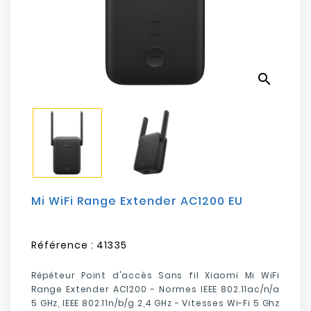
Electroménager
Bureautique
search
Réseau
&
Sécurité
Mobilités
&
Loisirs
Mi WiFi Range Extender AC1200 EU
Référence :
41335
Répéteur Point d'accès Sans fil Xiaomi Mi WiFi
Range Extender AC1200 -
Normes
IEEE 802.11ac/n/a
5 GHz, IEEE 802.11n/b/g 2,4 GHz -
Vitesses Wi-Fi
5 Ghz