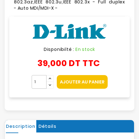
802.3az,IEEE 802.3u,IEEE 802.3x - Full duplex
- Auto MDI/MDI-X -
Disponibilté :
En stock
39,000 DT
TTC
AJOUTER AU PANIER
Description
Détails