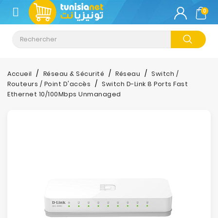
CATÉGORIE
0
Climatisation
Informatique
Accueil
Réseau & Sécurité
Réseau
Switch /
Routeurs / Point D'accès
Switch D-Link 8 Ports Fast
Téléphonie
Ethernet 10/100Mbps Unmanaged
&
Tablette
Impression
Stockage
TV-
Son-
Photos