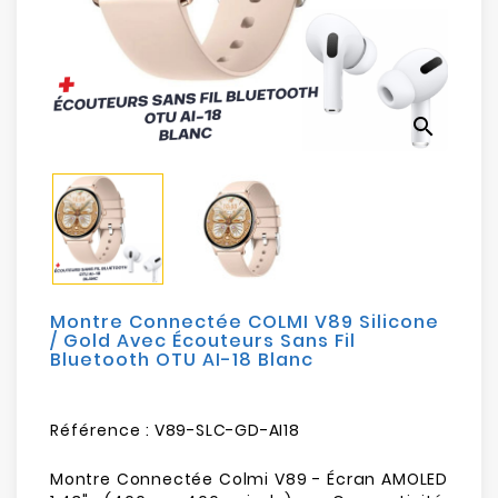
Electroménager
Bureautique
search
Réseau
&
Sécurité
Mobilités
&
Loisirs
Montre Connectée COLMI V89 Silicone
/ Gold Avec Écouteurs Sans Fil
Bluetooth OTU AI-18 Blanc
Référence :
V89-SLC-GD-AI18
Montre Connectée Colmi V89 - Écran AMOLED