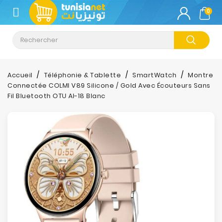
CATÉGORIE
0
Climatisation
Informatique
Accueil
Téléphonie & Tablette
SmartWatch
Montre
Connectée COLMI V89 Silicone / Gold Avec Écouteurs Sans
Téléphonie
Fil Bluetooth OTU AI-18 Blanc
&
Tablette
Impression
Stockage
TV-
Son-
Photos