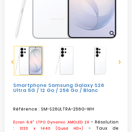
Electroménager
Bureautique
search
Réseau
&
Sécurité


Mobilités
&
Loisirs
Smartphone Samsung Galaxy S26
Ultra 5G / 12 Go / 256 Go / Blanc
Référence :
SM-S26ULTRA-256G-WH
- Résolution
Écran 6.9" LTPO Dynamic AMOLED 2X
:
- Taux de
3120 x 1440 (Quad HD+)