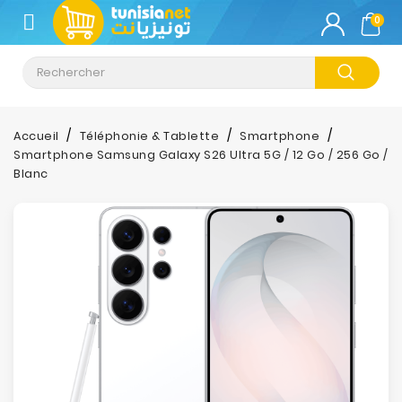
CATÉGORIE
0
Climatisation
Informatique
Accueil
Téléphonie & Tablette
Smartphone
Smartphone Samsung Galaxy S26 Ultra 5G / 12 Go / 256 Go /
Téléphonie
Blanc
&
Tablette
Impression
Stockage
TV-
Son-
Photos