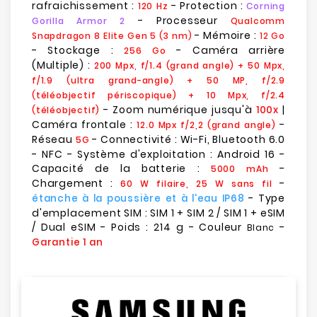
rafraichissement :
- Protection :
120 Hz
Corning
- Processeur
Gorilla Armor 2
Qualcomm
- Mémoire :
Snapdragon 8 Elite Gen 5 (3 nm)
12 Go
- Stockage :
- Caméra arrière
256 Go
(Multiple) :
200 Mpx, f/1.4 (grand angle) + 50 Mpx,
f/1.9 (ultra grand-angle) + 50 MP, f/2.9
(téléobjectif périscopique) + 10 Mpx, f/2.4
- Zoom numérique jusqu'à
|
100x
(téléobjectif)
Caméra frontale :
-
12.0 Mpx f/2,2 (grand angle)
Réseau
- Connectivité : Wi-Fi, Bluetooth 6.0
5G
- NFC - Système d'exploitation : Android 16 -
Capacité de la batterie :
-
5000 mAh
Chargement :
-
60 W filaire, 25 W sans fil
- Type
étanche à la poussière et à l'eau IP68
d'emplacement SIM : SIM 1 + SIM 2 / SIM 1 + eSIM
/ Dual eSIM - Poids : 214 g - Couleur
-
Blanc
Garantie 1 an