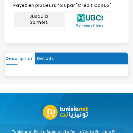
Payez en plusieurs fois par "
Crédit Conso
"
Jusqu'à
36 mois
Voir conditions
Description
Détails
Tunisianet Est Le Spécialiste De La Vente En Ligne En