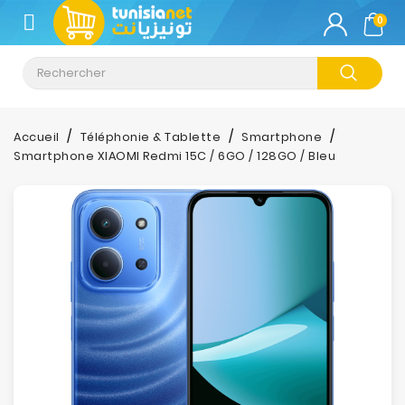
CATÉGORIE
0
Climatisation
Informatique
Accueil
Téléphonie & Tablette
Smartphone
Smartphone XIAOMI Redmi 15C / 6GO / 128GO / Bleu
Téléphonie
&
Tablette
Impression
Stockage
TV-
Son-
Photos