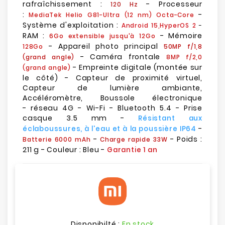
rafraîchissement :
- Processeur
120 Hz
:
-
MediaTek Helio G81-Ultra
(12 nm)
Octa-Core
Système d'exploitation :
Android 15,HyperOS 2
-
RAM :
- Mémoire
6Go extensible jusqu'à 12Go
- Appareil photo principal
128Go
50MP f/1,8
- Caméra frontale
(grand angle)
8MP f/2,0
- Empreinte digitale (montée sur
(grand angle)
le côté) - Capteur de proximité virtuel,
Capteur de lumière ambiante,
Accéléromètre, Boussole électronique
- réseau 4G - Wi-Fi - Bluetooth 5.4 - Prise
casque 3.5 mm -
Résistant aux
-
éclaboussures, à l'eau et à la poussière IP64
-
- Poids :
Batterie 6000 mAh
Charge rapide 33W
211 g - Couleur : Bleu -
Garantie 1 an
Disponibilté :
En stock