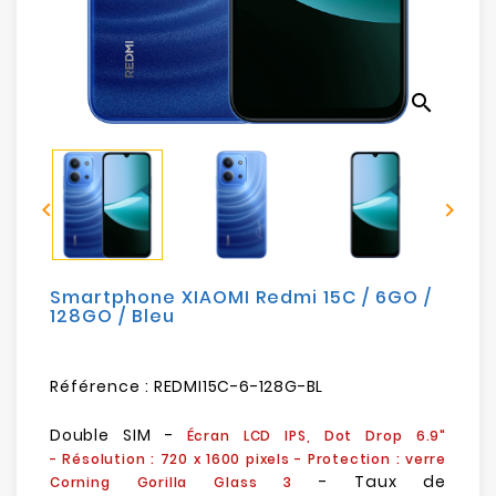
Electroménager
Bureautique
search
Réseau
&
Sécurité


Mobilités
&
Loisirs
Smartphone XIAOMI Redmi 15C / 6GO /
128GO / Bleu
Référence :
REDMI15C-6-128G-BL
Double SIM -
Écran LCD IPS, Dot Drop 6.9"
- Résolution :
720 x 1600 pixels
- Protection : verre
- Taux de
Corning Gorilla Glass 3