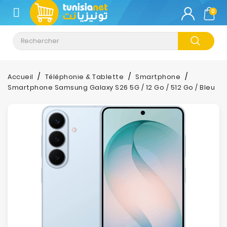
CATÉGORIE
0
Climatisation
Informatique
Accueil
Téléphonie & Tablette
Smartphone
Smartphone Samsung Galaxy S26 5G / 12 Go / 512 Go / Bleu
Téléphonie
&
Tablette
Impression
Stockage
TV-
Son-
Photos