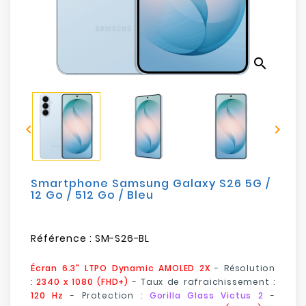
Electroménager
Bureautique
search
Réseau
&
Sécurité


Mobilités
&
Loisirs
Smartphone Samsung Galaxy S26 5G /
12 Go / 512 Go / Bleu
Référence :
SM-S26-BL
Écran 6.3" LTPO Dynamic AMOLED 2X
- Résolution
:
2340 x 1080 (FHD+)
- Taux de rafraichissement :
120 Hz
- Protection :
Gorilla Glass Victus 2
-