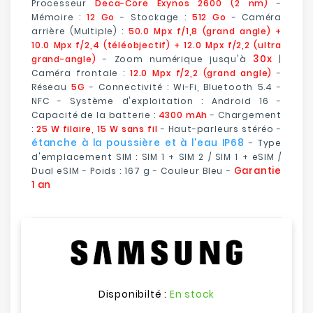
Processeur
Deca-Core Exynos 2600 (2 nm)
-
Mémoire :
12 Go
- Stockage :
512 Go
- Caméra
arrière (Multiple) :
50.0 Mpx f/1,8 (grand angle) +
10.0 Mpx f/2,4 (téléobjectif) + 12.0 Mpx f/2,2 (ultra
30x
grand-angle)
- Zoom numérique jusqu'à
|
Caméra frontale :
12.0 Mpx f/2,2 (grand angle)
-
Réseau
5G
- Connectivité : Wi-Fi, Bluetooth 5.4 -
NFC - Système d'exploitation : Android 16 -
Capacité de la batterie :
4300 mAh
- Chargement
:
25 W filaire, 15 W sans fil
- Haut-parleurs stéréo -
étanche à la poussière et à l'eau IP68
- Type
d'emplacement SIM : SIM 1 + SIM 2 / SIM 1 + eSIM /
Garantie
Dual eSIM - Poids : 167 g - Couleur
Bleu
-
1 an
Disponibilté :
En stock