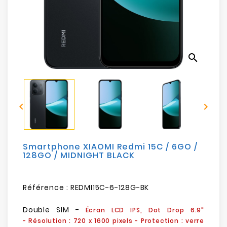
Electroménager
Bureautique
search
Réseau
&
Sécurité


Mobilités
&
Loisirs
Smartphone XIAOMI Redmi 15C / 6GO /
128GO / MIDNIGHT BLACK
Référence :
REDMI15C-6-128G-BK
Double SIM -
Écran LCD IPS, Dot Drop 6.9"
- Résolution :
720 x 1600 pixels
- Protection : verre