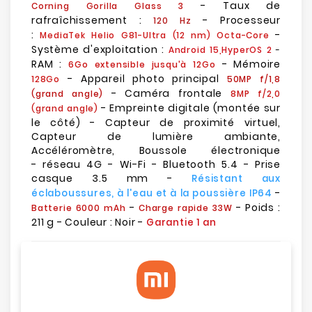
- Taux de
Corning Gorilla Glass 3
rafraîchissement :
- Processeur
120 Hz
:
-
MediaTek Helio G81-Ultra
(12 nm)
Octa-Core
Système d'exploitation :
Android 15,HyperOS 2
-
RAM :
- Mémoire
6Go extensible jusqu'à 12Go
- Appareil photo principal
128Go
50MP f/1,8
- Caméra frontale
(grand angle)
8MP f/2,0
- Empreinte digitale (montée sur
(grand angle)
le côté) - Capteur de proximité virtuel,
Capteur de lumière ambiante,
Accéléromètre, Boussole électronique
- réseau 4G - Wi-Fi - Bluetooth 5.4 - Prise
casque 3.5 mm -
Résistant aux
-
éclaboussures, à l'eau et à la poussière IP64
-
- Poids :
Batterie 6000 mAh
Charge rapide 33W
211 g - Couleur : Noir -
Garantie 1 an