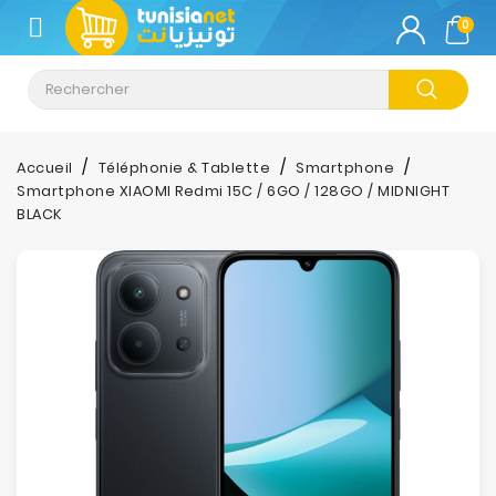
CATÉGORIE
0
Climatisation
Informatique
Accueil
Téléphonie & Tablette
Smartphone
Smartphone XIAOMI Redmi 15C / 6GO / 128GO / MIDNIGHT
Téléphonie
BLACK
&
Tablette
Impression
Stockage
TV-
Son-
Photos