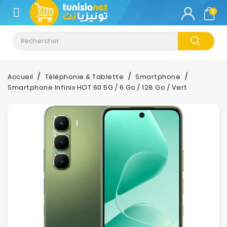
CATÉGORIE
0
Climatisation
Informatique
Accueil
Téléphonie & Tablette
Smartphone
Smartphone Infinix HOT 60 5G / 6 Go / 128 Go / Vert
Téléphonie
&
Tablette
Impression
Stockage
TV-
Son-
Photos