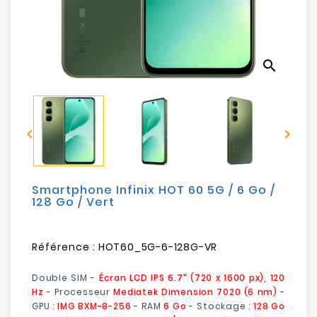
Electroménager
Bureautique
search
Réseau
&
Sécurité


Mobilités
&
Loisirs
Smartphone Infinix HOT 60 5G / 6 Go /
128 Go / Vert
Référence :
HOT60_5G-6-128G-VR
Double SIM -
Écran LCD IPS 6.7" (720 x 1600 px), 120
Hz
- Processeur
Mediatek Dimension 7020 (6 nm)
-
GPU :
IMG BXM-8-256
- RAM
6 Go
- Stockage :
128 Go