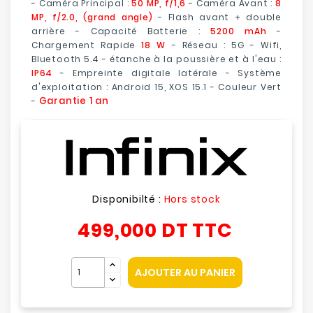
- Caméra Principal :
50 MP, f/1,6
- Caméra Avant :
8
MP, f/2.0, (grand angle)
-
Flash avant + double
arrière
- Capacité Batterie :
5200 mAh
-
Chargement Rapide
18 W
- Réseau : 5G - Wifi,
Bluetooth 5.4 - étanche à la poussière et à l'eau :
IP64
- Empreinte digitale latérale - Système
d'exploitation : Android 15, XOS 15.1 - Couleur Vert
Garantie 1 an
-
Disponibilté :
Hors stock
499,000 DT
TTC
AJOUTER AU PANIER