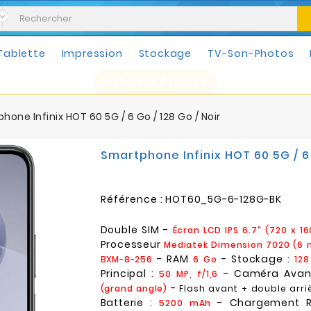
Tablette
Impression
Stockage
TV-Son-Photos
Mobilités & Loisirs
hone Infinix HOT 60 5G / 6 Go / 128 Go / Noir
Smartphone Infinix HOT 60 5G / 6 
Référence :
HOT60_5G-6-128G-BK
Double SIM -
Écran LCD IPS 6.7" (720 x 16
Processeur
Mediatek Dimension 7020 (6 
- RAM
- Stockage :
BXM-8-256
6 Go
128
Principal :
- Caméra Avan
50 MP, f/1,6
-
(grand angle)
Flash avant + double arri
Batterie :
- Chargement 
5200 mAh