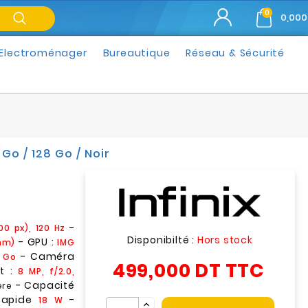
0
0,000
Electroménager
Bureautique
Réseau & Sécurité
Go / 128 Go / Noir
-
00 px), 120 Hz
Disponibilté :
Hors stock
- GPU :
nm)
IMG
- Caméra
 Go
499,000 DT
TTC
t :
8 MP, f/2.0,
- Capacité
ère
Rapide
-
18 W