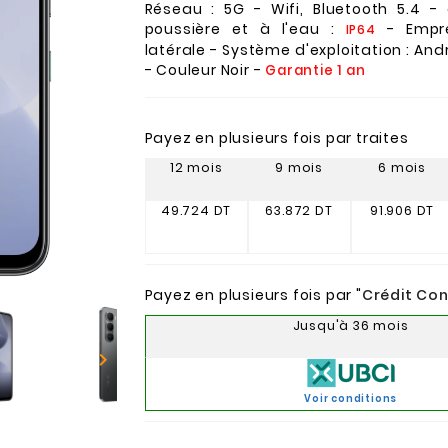
Réseau : 5G - Wifi, Bluetooth 5.4 -
poussière et à l'eau :
- Empre
IP64
latérale - Système d'exploitation : Andro
- Couleur Noir -
Garantie 1 an
Payez en plusieurs fois par traites
12 mois
9 mois
6 mois
49.724 DT
63.872 DT
91.906 DT
Payez en plusieurs fois par "
Crédit Co
Jusqu'à 36 mois

Voir conditions