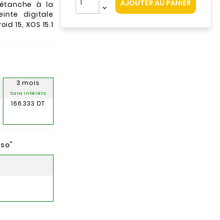
AJOUTER AU PANIER
 étanche à la
inte digitale
id 15, XOS 15.1
3 mois
Sans intérêts
166.333 DT
nso
"