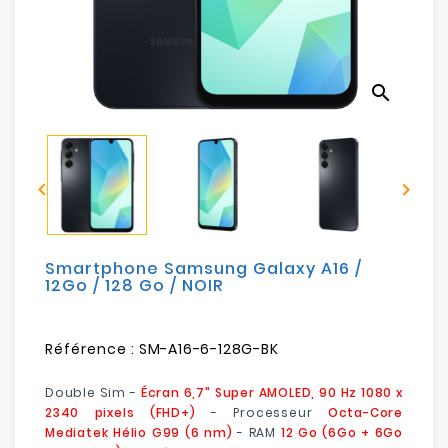
Electroménager
Bureautique
search
Réseau
&
Sécurité


Mobilités
&
Loisirs
Smartphone Samsung Galaxy A16 /
12Go / 128 Go / NOIR
Référence :
SM-A16-6-128G-BK
Double Sim -
Écran 6,7" Super AMOLED, 90 Hz 1080 x
2340 pixels (FHD+)
- Processeur
Octa-Core
Mediatek Hélio G99 (6 nm)
- RAM
12 Go (6Go + 6Go