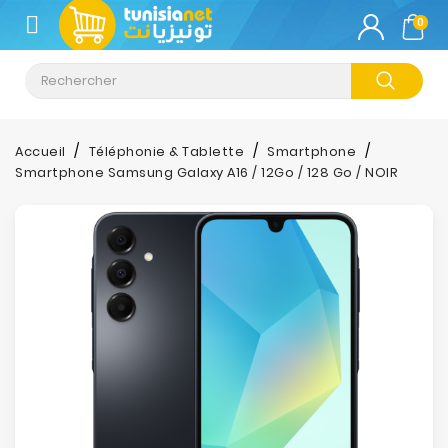
CATÉGORIE
0
Climatisation
Informatique
Accueil
Téléphonie & Tablette
Smartphone
Smartphone Samsung Galaxy A16 / 12Go / 128 Go / NOIR
Téléphonie
&
Tablette
Impression
Stockage
TV-
Son-
Photos