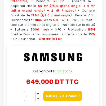
Extensible)
- Mémoire
128 Go
- Android 14 -
Appareil Photo
50 MP (f/1.8 grand angle) + 5 MP
(ultra grand angle) + 2 MP (macro)
- Caméra
frontale de
13 MP (f/2.0 grand angle)
- Réseau 4G -
Connectivité :
BlueTooth 5.3
- Wi-Fi - Wi-Fi Direct -
Lecteur d'empreinte digitale (montée sur le côté)
- Batterie
5000 mAh
- NFC - Protection
IP54
contre l’eau et la poussière - Charge rapide
25W
Garantie 1 an
- Couleur : Noir -
Disponibilté :
En stock
649,000 DT
TTC
AJOUTER AU PANIER