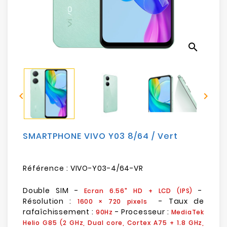
Electroménager
Bureautique
search
Réseau
&
Sécurité


Mobilités
&
Loisirs
SMARTPHONE VIVO Y03 8/64 / Vert
Référence :
VIVO-Y03-4/64-VR
Double SIM -
-
Ecran 6.56" HD + LCD (IPS)
Résolution :
- Taux de
1600 × 720 pixels
rafaîchissement :
- Processeur :
90Hz
MediaTek
Helio G85 (2 GHz, Dual core, Cortex A75 + 1.8 GHz,