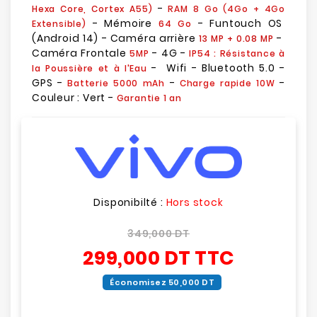
-
Hexa Core, Cortex A55)
RAM 8 Go (4Go + 4Go
- Mémoire
- Funtouch OS
Extensible)
64 Go
(Android 14) - Caméra arrière
-
13 MP + 0.08 MP
Caméra Frontale
- 4G -
5MP
IP54 : Résistance à
- Wifi - Bluetooth 5.0 -
la Poussière et à l'Eau
GPS -
-
-
Batterie 5000 mAh
Charge rapide 10W
Couleur : Vert -
Garantie 1 an
Disponibilté :
Hors stock
349,000 DT
299,000 DT
TTC
Économisez 50,000 DT