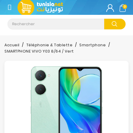
CATÉGORIE
0
Climatisation
Informatique
Accueil
Téléphonie & Tablette
Smartphone
SMARTPHONE VIVO Y03 8/64 / Vert
Téléphonie
&
Tablette
Impression
Stockage
TV-
Son-
Photos