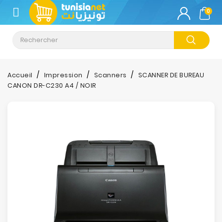
CATÉGORIE
0
Climatisation
Informatique
Accueil
Impression
Scanners
SCANNER DE BUREAU
CANON DR-C230 A4 / NOIR
Téléphonie
&
Tablette
Impression
Stockage
TV-
Son-
Photos