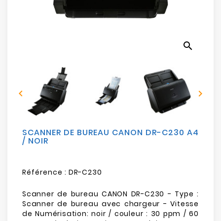
Electroménager
Bureautique
search
Réseau
&
Sécurité


Mobilités
&
Loisirs
SCANNER DE BUREAU CANON DR-C230 A4
/ NOIR
Référence :
DR-C230
Scanner de bureau CANON DR-C230 - Type :
Scanner de bureau avec chargeur - Vitesse
de Numérisation: noir / couleur : 30 ppm / 60