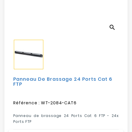
Electroménager
Bureautique
search
Réseau
&
Sécurité
Mobilités
&
Loisirs
Panneau De Brassage 24 Ports Cat 6
FTP
Référence :
WT-2084-CAT6
Panneau de brassage 24 Ports Cat 6 FTP - 24x
Ports FTP