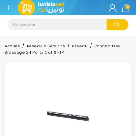
CATÉGORIE
0
Climatisation
Informatique
Accueil
Réseau & Sécurité
Réseau
Panneau De
Brassage 24 Ports Cat 6 FTP
Téléphonie
&
Tablette
Impression
Stockage
TV-
Son-
Photos