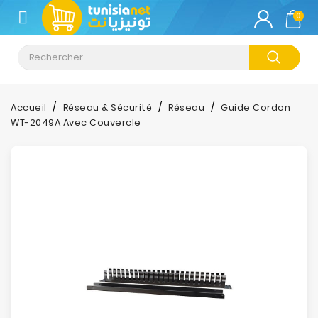
CATÉGORIE
0
Climatisation
Informatique
Accueil
Réseau & Sécurité
Réseau
Guide Cordon
WT-2049A Avec Couvercle
Téléphonie
&
Tablette
Impression
Stockage
TV-
Son-
Photos