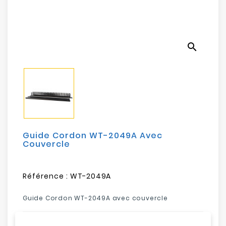
Electroménager
Bureautique
search
Réseau
&
Sécurité
Mobilités
&
Loisirs
Guide Cordon WT-2049A Avec
Couvercle
Référence :
WT-2049A
Guide Cordon WT-2049A avec couvercle