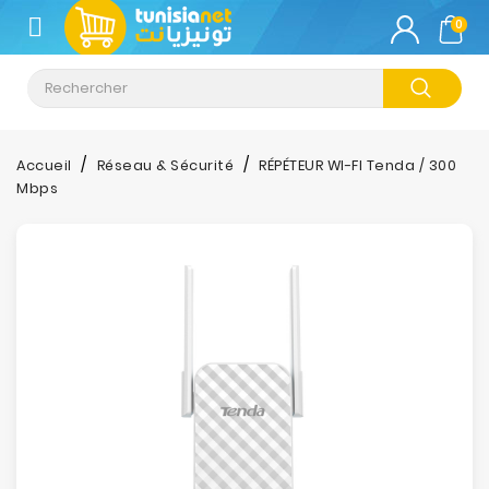
CATÉGORIE
0
Climatisation
Informatique
Accueil
Réseau & Sécurité
RÉPÉTEUR WI-FI Tenda / 300
Mbps
Téléphonie
&
Tablette
Impression
Stockage
TV-
Son-
Photos