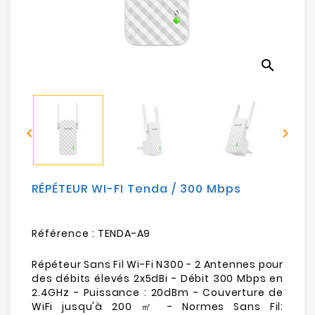
Electroménager
Bureautique
search
Réseau
&
Sécurité


Mobilités
&
Loisirs
RÉPÉTEUR WI-FI Tenda / 300 Mbps
Référence :
TENDA-A9
Répéteur Sans Fil Wi-Fi N300 - 2 Antennes pour
des débits élevés 2x5dBi - Débit 300 Mbps en
2.4GHz - Puissance : 20dBm - Couverture de
WiFi jusqu'à 200 ㎡ - Normes Sans Fil: