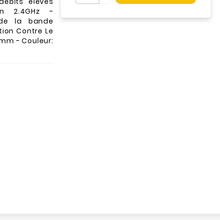
débits élevés
en 2.4GHz -
 de la bande
tion Contre Le
4 mm - Couleur: