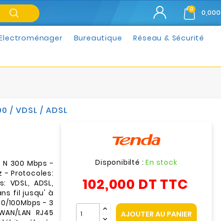
0
0,000
Electroménager
Bureautique
Réseau & Sécurité
 / VDSL / ADSL
Disponibilté :
En stock
 N 300 Mbps -
 - Protocoles:
102,000 DT
TTC
: VDSL, ADSL,
s fil jusqu' à
10/100Mbps - 3
 WAN/LAN RJ45
AJOUTER AU PANIER