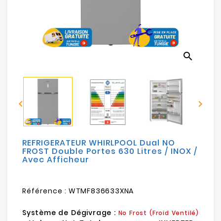
Electroménager
Bureautique
search
Réseau
&
Sécurité


Mobilités
&
Loisirs
REFRIGERATEUR WHIRLPOOL Dual NO
FROST Double Portes 630 Litres / INOX /
Avec Afficheur
Référence :
WTMF836633XNA
Système de Dégivrage :
No Frost (Froid Ventilé)