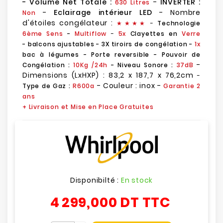
- Volume Net Totale :
-
INVERTER :
630 Litres
-
Eclairage intérieur LED
- Nombre
Non
d'étoiles congélateur :
★
★
★★
-
Technologie
6ème Sens
-
Multiflow
-
5x
Clayettes en
Verre
-
balcons ajustables - 3X tiroirs de congélation -
1x
bac à légumes
- Porte reversible - Pouvoir de
-
Congélation :
10Kg /24h
- Niveau Sonore :
37dB
Dimensions (LxHXP) : 83,2 x 187,7 x 76,2cm
-
- Couleur : inox -
Type de Gaz :
R600a
Garantie 2
ans
+ Livraison et Mise en Place Gratuites
Disponibilté :
En stock
4 299,000 DT
TTC