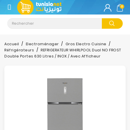
CATÉGORIE
0
Climatisation
Informatique
Accueil
Electroménager
Gros Electro Cuisine
Réfrigérateurs
REFRIGERATEUR WHIRLPOOL Dual NO FROST
Téléphonie
Double Portes 630 Litres / INOX / Avec Afficheur
&
Tablette
Impression
Stockage
TV-
Son-
Photos