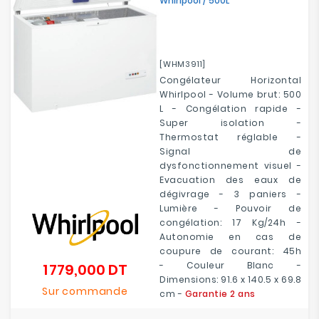
Whirlpool / 500L
[WHM3911]
Congélateur Horizontal
Whirlpool - Volume brut: 500
L - Congélation rapide -
Super isolation -
Thermostat réglable -
Signal de
dysfonctionnement visuel -
Evacuation des eaux de
dégivrage - 3 paniers -
Lumière - Pouvoir de
congélation: 17 Kg/24h -
Autonomie en cas de
coupure de courant: 45h
- Couleur Blanc -
1 779,000 DT
Prix
Dimensions: 91.6 x 140.5 x 69.8
Sur commande
cm -
Garantie 2 ans