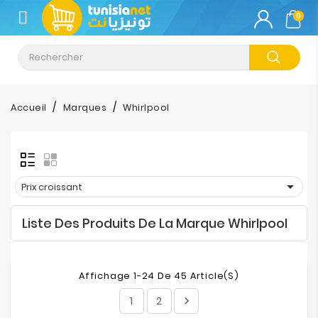
CATÉGORIE
0
Climatisation
Informatique
Accueil
Marques
Whirlpool
Téléphonie
&
Tablette

Prix croissant
Impression
Liste Des Produits De La Marque Whirlpool
Stockage
TV-
Affichage 1-24 De 45 Article(s)
Son-
Photos
1
2
