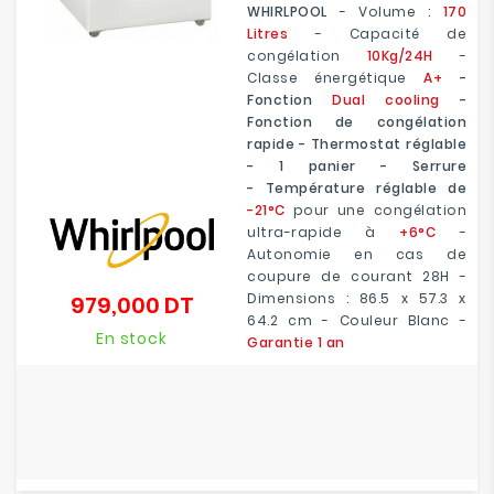
WHIRLPOOL
- Volume :
170
Litres
- Capacité de
congélation
10Kg/24H
-
Classe énergétique
A+
-
Fonction
Dual cooling
-
Fonction de congélation
rapide - Thermostat réglable
- 1 panier - Serrure
- Température réglable de
-21°C
pour une congélation
ultra-rapide à
+6°C
-
Autonomie en cas de
coupure de courant 28H -
Dimensions : 86.5 x 57.3 x
979,000 DT
Prix
64.2 cm - Couleur Blanc -
En stock
Garantie 1 an