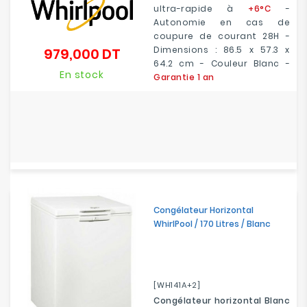
ultra-rapide à
+6°C
-
Autonomie en cas de
coupure de courant 28H -
Dimensions : 86.5 x 57.3 x
979,000 DT
Prix
64.2 cm - Couleur Blanc -
En stock
Garantie 1 an
Congélateur Horizontal
WhirlPool / 170 Litres / Blanc
[WH141A+2]
Congélateur horizontal Blanc