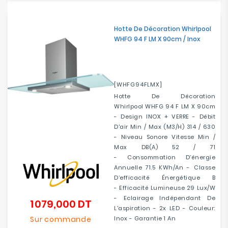
Hotte De Décoration Whirlpool
WHFG 94 F LM X 90cm / Inox
[WHFG94FLMX]
Hotte De Décoration
Whirlpool WHFG 94 F LM X 90cm
- Design INOX + VERRE - Débit
D'air Min / Max (m3/h) 314 / 630
- Niveau Sonore Vitesse Min /
Max DB(A) 52 / 71
- Consommation D’énergie
Annuelle 71.5 KWh/an - Classe
D’efficacité Énergétique B
- Efficacité Lumineuse 29 Lux/W
- Eclairage Indépendant De
1 079,000 DT
Prix
L'aspiration - 2x LED - Couleur:
Sur commande
Inox - Garantie 1 An