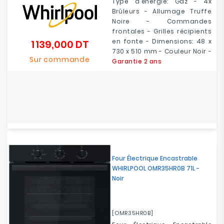
Type d'énergie: Gaz - 4x
Brûleurs - Allumage Truffe
Noire - Commandes
frontales - Grilles récipients
en fonte - Dimensions: 48 x
1 139,000 DT
Prix
730 x 510 mm - Couleur Noir -
Sur commande
Garantie 2 ans
Four Électrique Encastrable
WHIRLPOOL OMR35HR0B 71L -
Noir
[OMR35HR0B]