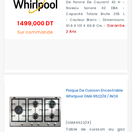
De Panne De Courant 42 H -
Niveau Sonore 42 DBA -
Capacité Totale Brute 255 L
- Couleur Blanc - Dimensions:
1 499,000 DT
Prix
Garantie
91.6 X 101 X 69.8 Cm -
2 Ans
Sur commande
Plaque De Cuisson Encastrable
Whirlpool GMA 9522/IX / INOX
[GMA9522/IX]
Table de cuisson au gaz