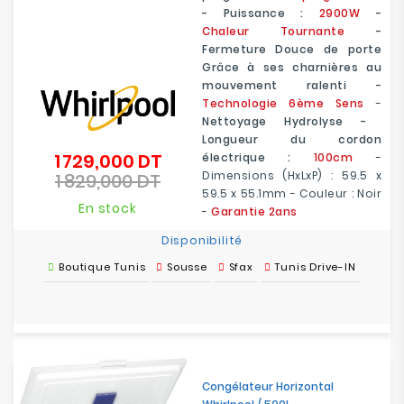
- Puissance :
2900W
-
Chaleur Tournante
-
Fermeture Douce de porte
Grâce à ses charnières au
mouvement ralenti -
Technologie 6ème Sens
-
Nettoyage Hydrolyse -
Longueur du cordon
1 729,000 DT
électrique :
100cm
-
Prix
Dimensions (HxLxP) : 59.5 x
1 829,000 DT
de
Prix
59.5 x 55.1mm - Couleur : Noir
base
En stock
-
Garantie 2ans
Disponibilité
Boutique Tunis
Sousse
Sfax
Tunis Drive-IN
Congélateur Horizontal