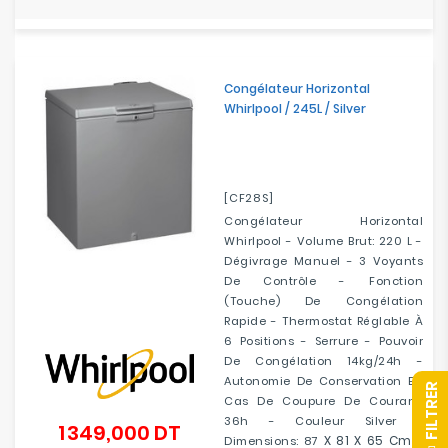
Congélateur Horizontal
Whirlpool / 245L / Silver
[CF28S]
Congélateur Horizontal
Whirlpool - Volume Brut: 220 L -
Dégivrage Manuel - 3 Voyants
De Contrôle - Fonction
(touche) De Congélation
Rapide - Thermostat Réglable À
6 Positions - Serrure - Pouvoir
De Congélation 14kg/24h -
Autonomie De Conservation En
R
Cas De Coupure De Courant:
36h - Couleur Silver -
1 349,000 DT
Prix
X 81 X 65 Cm -
Dimensions: 87
F
I
L
T
R
E