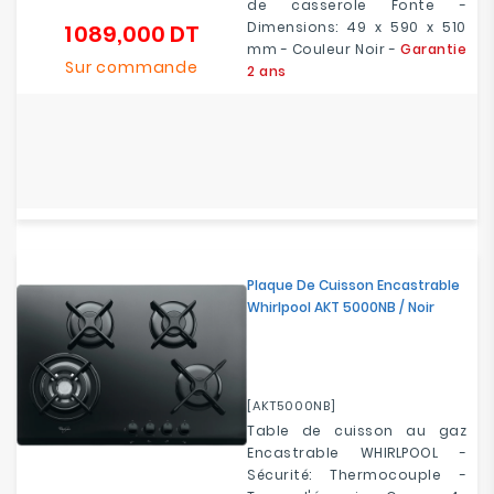
de casserole Fonte -
Dimensions: 49 x 590 x 510
1 089,000 DT
Prix
mm - Couleur Noir -
Garantie
Sur commande
2 ans
Plaque De Cuisson Encastrable
Whirlpool AKT 5000NB / Noir
[AKT5000NB]
Table de cuisson au gaz
Encastrable WHIRLPOOL -
Sécurité: Thermocouple -