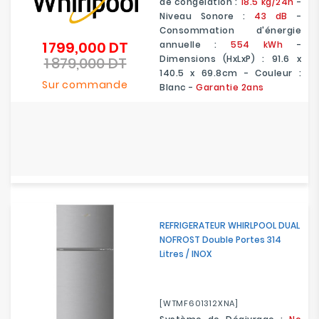
de congélation :
18.5 kg/24h
-
Niveau Sonore :
43 dB
-
Consommation d'énergie
1 799,000 DT
annuelle :
554 kWh
-
Prix
Dimensions (HxLxP) : 91.6 x
1 879,000 DT
de
Prix
140.5 x 69.8cm - Couleur :
base
Sur commande
Blanc -
Garantie 2ans
REFRIGERATEUR WHIRLPOOL DUAL
NOFROST Double Portes 314
Litres / INOX
[WTMF601312XNA]