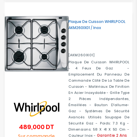
Electroménager
Plaque De Cuisson WHIRLPOOL
Bureautique
AKM260IX01 / Inox
Réseau
&
Sécurité
[AKM260IX01]
Plaque De Cuisson WHIRLPOOL
Mobilités
- 4 Feux De Gaz -
&
Emplacement Du Panneau De
Loisirs
Commande Côté De La Table De
Cuisson - Matériaux De Finition
En Acier Inoxydable - Grille Type
2 Pièces Indépendantes,
Émaillées - Bouton D'allume-
Gaz - Systèmes De Sécurité
Avancés Utilisés Soupape De
Sécurité Gaz - Poids: 7.3 Kg -
489,000 DT
Prix
Dimensions: 58 X 41 X 50 Cm -
Garantie 2 Ans
Sur commande
Couleur Inox -