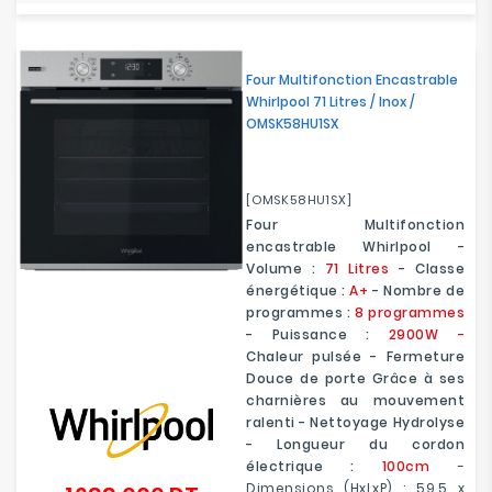
Four Multifonction Encastrable
Whirlpool 71 Litres / Inox /
OMSK58HU1SX
[OMSK58HU1SX]
Four Multifonction
encastrable Whirlpool -
Volume :
71 Litres
- Classe
énergétique :
A+
- Nombre de
programmes :
8 programmes
- Puissance :
2900W -
Chaleur pulsée - Fermeture
Douce de porte Grâce à ses
charnières au mouvement
ralenti - Nettoyage Hydrolyse
- Longueur du cordon
électrique :
100cm
-
Dimensions (HxLxP) : 59.5 x