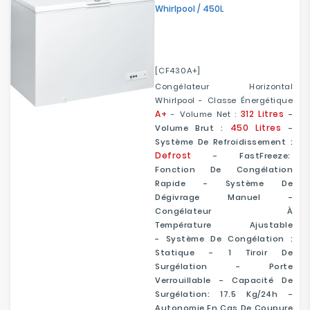
Whirlpool / 450L
[CF430A+]
Congélateur Horizontal
Whirlpool - Classe Énergétique
A+
312 Litres
- Volume Net :
-
450 Litres
Volume Brut :
-
Système De Refroidissement :
Defrost
- FastFreeze:
Fonction De Congélation
Rapide - Système De
Dégivrage Manuel -
Congélateur À
Température Ajustable
- Système De Congélation :
Statique - 1 Tiroir De
Surgélation - Porte
Verrouillable - Capacité De
Surgélation: 17.5 Kg/24h -
Autonomie En Cas De Coupure