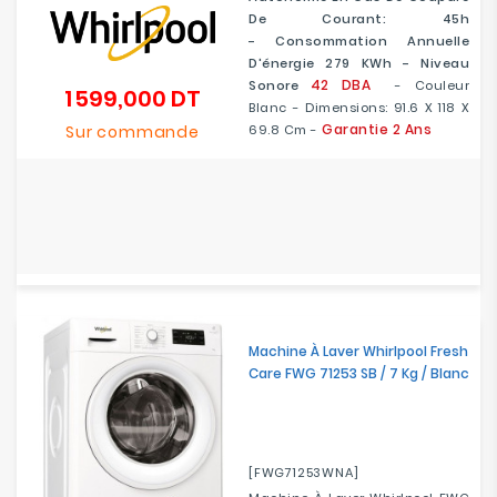
De Courant: 45h
- Consommation Annuelle
D'énergie 279 KWh - Niveau
42 DBA
Sonore
- Couleur
1 599,000 DT
Prix
Blanc - Dimensions: 91.6 X 118 X
Garantie 2 Ans
Sur commande
69.8 Cm -
Machine À Laver Whirlpool Fresh
Care FWG 71253 SB / 7 Kg / Blanc
[FWG71253WNA]