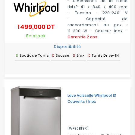
- Dimensions de la niche
HxLxP 41 x 840 x 490 mm
- Tension : 220-240 V
- Capacité de
raccordement au gaz :
1 499,000 DT
Prix
11 300 W - Couleur Inox -
En stock
Garantie 2 ans
Disponibilité
Boutique Tunis
Sousse
Sfax
Tunis Drive-IN
Lave Vaisselle Whirlpool 13
Couverts / Inox
[WFE2B19X]