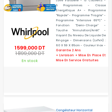
Lave Vaisselle - 13 Couverts -
5 Programmes - Classe
Énergétique A+ - Programme
"Rapide" - Programme "Fragile" -
Programme "Intensive 65°C" -
Fonction "Demi-Charge" -
Touche "Annulation/Arrêt" -
Voyant Du Niveau De Liquide De
Rinçage - Dimensions (LxPxH) :
60 X 59 X 85cm - Couleur Inox -
1 599,000 DT
Prix
Garantie 2 Ans
1 899,000 DT
de
Prix
+ Livraison + Mise En Place Et
base
Mise En Service Gratuites
En stock
Congélateur Horizontal