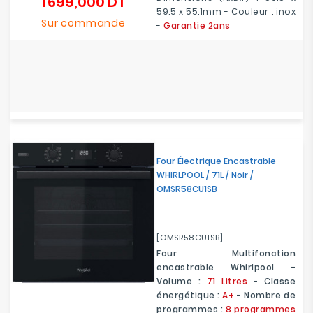
1 699,000 DT
Prix
59.5 x 55.1mm - Couleur : inox
Sur commande
-
Garantie 2ans
Four Électrique Encastrable
WHIRLPOOL / 71L / Noir /
OMSR58CU1SB
[OMSR58CU1SB]
Four Multifonction
encastrable Whirlpool -
Volume :
71 Litres
- Classe
énergétique :
A+
- Nombre de
programmes :
8 programmes