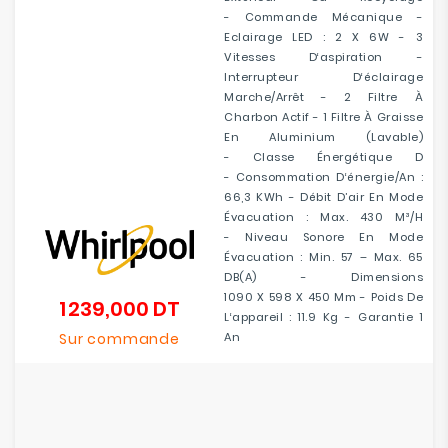
- Commande Mécanique -
Eclairage LED : 2 X 6W - 3
Vitesses D‘aspiration -
Interrupteur D‘éclairage
Marche/arrêt - 2 Filtre À
Charbon Actif - 1 Filtre À Graisse
En Aluminium (lavable)
- Classe Énergétique D
- Consommation D‘énergie/an :
66,3 KWh - Débit D’air En Mode
Évacuation : Max. 430 M³/h
- Niveau Sonore En Mode
Évacuation : Min. 57 – Max. 65
DB(A) - Dimensions
1090 X 598 X 450 Mm - Poids De
1 239,000 DT
Prix
L‘appareil : 11.9 Kg - Garantie 1
Sur commande
An