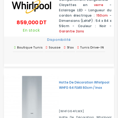
Clayettes en
verre
-
Eclairage LED - Longueur du
cordon électrique :
150cm
-
Dimensions (LxHxP) : 54 x 84 x
859,000 DT
Prix
59cm - Couleur : Noir -
En stock
Garantie 2ans
Disponibilité
Boutique Tunis
Sousse
Sfax
Tunis Drive-IN
Hotte De Décoration Whirlpool
WHFG 64 FLMX 60cm / Inox
[WHFG64FLMX]
Hotte De Décoration Whirlpool