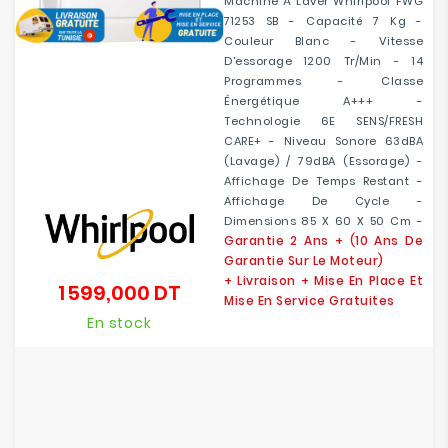
Machine À Laver Whirlpool FWG
71253 SB - Capacité 7 Kg -
Couleur Blanc - Vitesse
D'essorage 1200 Tr/min - 14
Programmes - Classe
Énergétique A+++ -
Technologie 6E SENS/FRESH
CARE+ - Niveau Sonore 63dBA
(Lavage) / 79dBA (Essorage) -
Affichage De Temps Restant -
Affichage De Cycle -
Dimensions 85 X 60 X 50 Cm -
Garantie 2 Ans
+ (10 Ans De
Garantie Sur Le Moteur)
+ Livraison + Mise En Place Et
1 599,000 DT
Prix
Mise En Service Gratuites
En stock