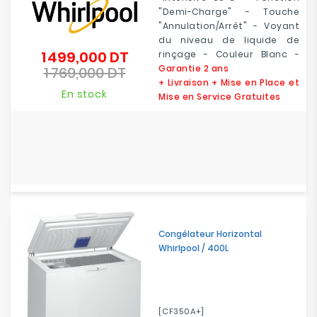
"Demi-Charge" - Touche
"Annulation/Arrêt" - Voyant
du niveau de liquide de
1 499,000 DT
rinçage - Couleur Blanc -
Prix
Garantie 2 ans
1 769,000 DT
de
Prix
+ Livraison + Mise en Place et
base
En stock
Mise en Service Gratuites
Congélateur Horizontal
Whirlpool / 400L
[CF350A+]