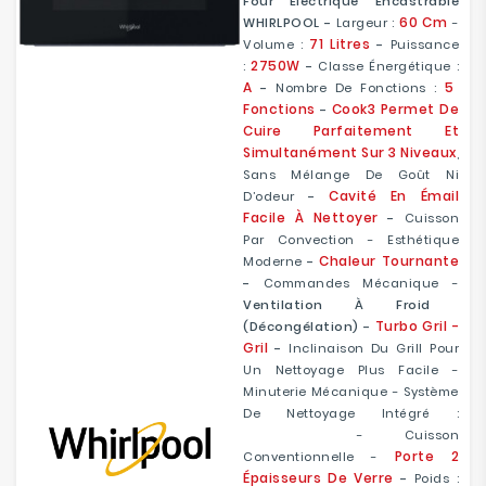
Four Électrique Encastrable
60 Cm
WHIRLPOOL -
Largeur :
-
71 Litres
Volume :
-
Puissance
2750W
:
-
Classe Énergétique :
A
5
-
Nombre De Fonctions :
Fonctions
Cook3 Permet De
-
Cuire Parfaitement Et
Simultanément Sur 3 Niveaux
,
Sans Mélange De Goût Ni
Cavité En Émail
D’odeur
-
Facile À Nettoyer
-
Cuisson
Par Convection - Esthétique
Chaleur Tournante
Moderne
-
-
Commandes Mécanique -
Ventilation À Froid
Turbo Gril -
(décongélation) -
Gril
-
Inclinaison Du Grill Pour
Un Nettoyage Plus Facile -
Minuterie Mécanique - Système
De Nettoyage Intégré :
Hydrolyse
- Cuisson
Porte 2
Conventionnelle -
Épaisseurs De Verre
-
Poids :