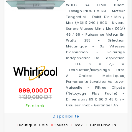
WHFG 64 FLMX 60cm
- Design INOX + VERRE - Moteur
Tangentiel - Débit D'air Min /
Max (m3/h) 240 / 603 - Niveau
Sonore Vitesse Min / Max DB(A)
46 / 69 - Puissance Moteur En
Watts 255 - Sélecteur
Mécanique - 3x Vitesses
D’aspiration - Eclairage
Indépendant De L'aspiration
- LED 2 X 2,5 W
- Evacuation/recyclage - Filtres
À Graisse Métalliques,
Permanents Lavables Au Lave-
Vaisselle - Filtres Clipsés
899,000 DT
Prix
(nettoyage Plus Facile) -
1 139,000 DT
de
Prix
Dimensions 113 X 60 X 45 Cm -
base
En stock
Couleur: Inox - Garantie 1 An
Disponibilité
Boutique Tunis
Sousse
Sfax
Tunis Drive-IN