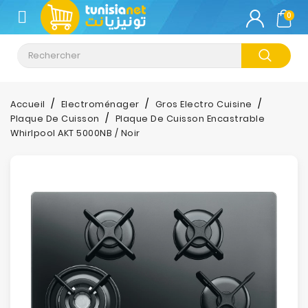
CATÉGORIE
0
Climatisation
Informatique
Accueil
Electroménager
Gros Electro Cuisine
Plaque De Cuisson
Plaque De Cuisson Encastrable
Téléphonie
Whirlpool AKT 5000NB / Noir
&
Tablette
Impression
Stockage
TV-
Son-
Photos