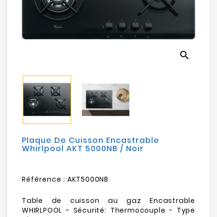
Electroménager
Bureautique
search
Réseau
&
Sécurité
Mobilités
&
Loisirs
Plaque De Cuisson Encastrable
Whirlpool AKT 5000NB / Noir
Référence :
AKT5000NB
Table de cuisson au gaz Encastrable
WHIRLPOOL - Sécurité: Thermocouple - Type