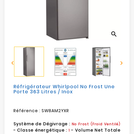
Electroménager
Bureautique
search
Réseau
&
Sécurité


Mobilités
&
Loisirs
Réfrigérateur Whirlpool No Frost Une
Porte 363 Litres / Inox
Référence :
SW8AM2YXR
Système de Dégivrage :
No Frost (Froid Ventilé)
- Classe énergétique :
- Volume Net Totale
1