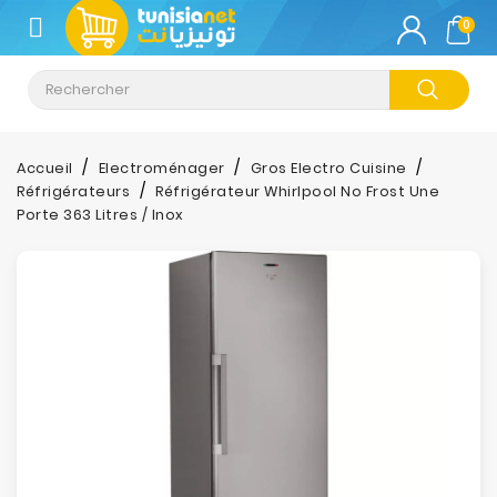
CATÉGORIE
0
Climatisation
Informatique
Accueil
Electroménager
Gros Electro Cuisine
Réfrigérateurs
Réfrigérateur Whirlpool No Frost Une
Téléphonie
Porte 363 Litres / Inox
&
Tablette
Impression
Stockage
TV-
Son-
Photos