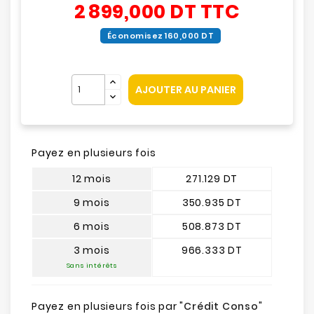
2 899,000 DT
TTC
Économisez 160,000 DT
AJOUTER AU PANIER
Payez en plusieurs fois
12 mois
271.129 DT
9 mois
350.935 DT
6 mois
508.873 DT
3 mois
966.333 DT
Sans intérêts
Payez en plusieurs fois par "
Crédit Conso
"