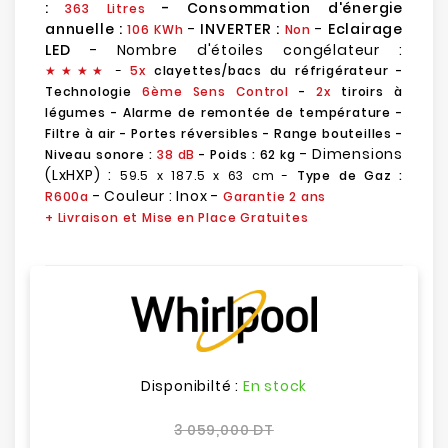
:
- Consommation d'énergie
363 Litres
annuelle :
-
INVERTER :
-
Eclairage
106 KWh
Non
LED
- Nombre d'étoiles congélateur :
★
★
★★
-
5x
clayettes/bacs du réfrigérateur -
Technologie
6ème Sens Control
-
2x
tiroirs à
légumes - Alarme de remontée de température -
Filtre à air - Portes réversibles - Range bouteilles -
- Dimensions
Niveau sonore :
38 dB
- Poids : 62 kg
(LxHXP) :
59.5 x 187.5 x 63 cm
-
Type de Gaz :
- Couleur : Inox -
R600a
Garantie 2 ans
+ Livraison et Mise en Place Gratuites
Disponibilté :
En stock
3 059,000 DT