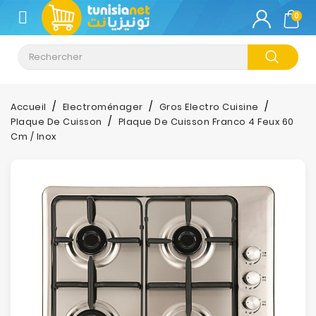
CATÉGORIE
0
Climatisation
Informatique
Accueil
Electroménager
Gros Electro Cuisine
Plaque De Cuisson
Plaque De Cuisson Franco 4 Feux 60
Téléphonie
Cm / Inox
&
Tablette
Impression
Stockage
TV-
Son-
Photos