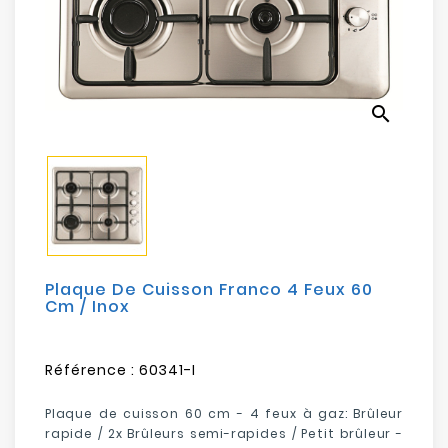
Electroménager
Bureautique
search
Réseau
&
Sécurité
Mobilités
&
Loisirs
Plaque De Cuisson Franco 4 Feux 60
Cm / Inox
Référence :
60341-I
Plaque de cuisson 60 cm - 4 feux à gaz: Brûleur
rapide / 2x Brûleurs semi-rapides / Petit brûleur -