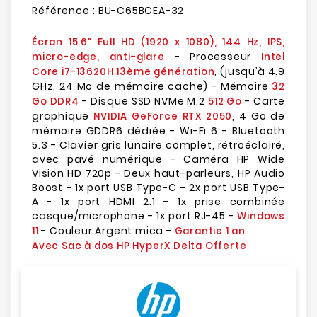
Référence :
BU-C65BCEA-32
Écran 15.6" Full HD (1920 x 1080), 144 Hz, IPS,
- Processeur
micro-edge, anti-glare
Intel
, (jusqu’à 4.9
Core i7-13620H 13ème génération
GHz, 24 Mo de mémoire cache) - Mémoire
32
- Disque SSD NVMe M.2
- Carte
Go DDR4
512 Go
graphique
, 4 Go de
NVIDIA GeForce RTX 2050
mémoire GDDR6 dédiée - Wi-Fi 6 - Bluetooth
5.3 - Clavier gris lunaire complet, rétroéclairé,
avec pavé numérique - Caméra HP Wide
Vision HD 720p - Deux haut-parleurs, HP Audio
Boost - 1x port USB Type-C - 2x port USB Type-
A - 1x port HDMI 2.1 - 1x prise combinée
casque/microphone - 1x port RJ-45 -
Windows
- Couleur Argent mica -
11
Garantie 1 an
Avec Sac à dos HP HyperX Delta Offerte