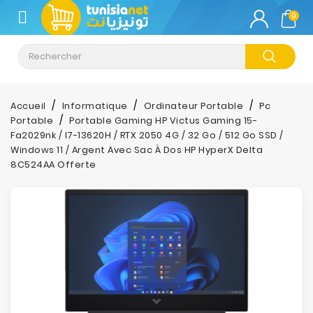
CATÉGORIE
0
Climatisation
Informatique
Accueil
Informatique
Ordinateur Portable
Pc
Portable
Portable Gaming HP Victus Gaming 15-
Téléphonie
Fa2029nk / I7-13620H / RTX 2050 4G / 32 Go / 512 Go SSD /
&
Windows 11 / Argent Avec Sac À Dos HP HyperX Delta
Tablette
8C524AA Offerte
Impression
Stockage
TV-
Son-
Photos