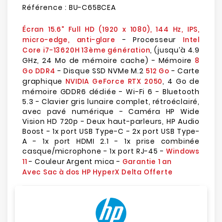
Référence :
BU-C65BCEA
Écran 15.6" Full HD (1920 x 1080), 144 Hz, IPS,
- Processeur
micro-edge, anti-glare
Intel
, (jusqu’à 4.9
Core i7-13620H 13ème génération
GHz, 24 Mo de mémoire cache) - Mémoire
8
- Disque SSD NVMe M.2
- Carte
Go DDR4
512 Go
graphique
, 4 Go de
NVIDIA GeForce RTX 2050
mémoire GDDR6 dédiée - Wi-Fi 6 - Bluetooth
5.3 - Clavier gris lunaire complet, rétroéclairé,
avec pavé numérique - Caméra HP Wide
Vision HD 720p - Deux haut-parleurs, HP Audio
Boost - 1x port USB Type-C - 2x port USB Type-
A - 1x port HDMI 2.1 - 1x prise combinée
casque/microphone - 1x port RJ-45 -
Windows
- Couleur Argent mica -
11
Garantie 1 an
Avec Sac à dos HP HyperX Delta Offerte