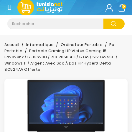
CATÉGORIE
0
Climatisation
Informatique
Accueil
Informatique
Ordinateur Portable
Pc
Portable
Portable Gaming HP Victus Gaming 15-
Téléphonie
Fa2029nk / I7-13620H / RTX 2050 4G / 8 Go / 512 Go SSD /
&
Windows 11 / Argent Avec Sac À Dos HP HyperX Delta
Tablette
8C524AA Offerte
Impression
Stockage
TV-
Son-
Photos