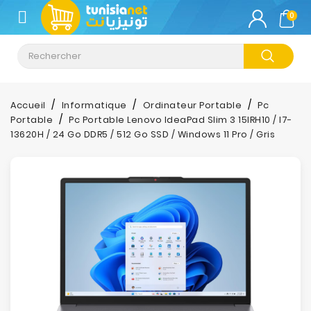
CATÉGORIE
0
Climatisation
Informatique
Accueil
Informatique
Ordinateur Portable
Pc
Portable
Pc Portable Lenovo IdeaPad Slim 3 15IRH10 / I7-
Téléphonie
13620H / 24 Go DDR5 / 512 Go SSD / Windows 11 Pro / Gris
&
Tablette
Impression
Stockage
TV-
Son-
Photos