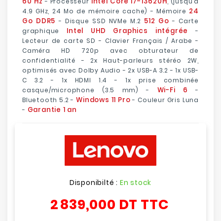
60 Hz
Intel Core i7-13620H
- Processeur
, (jusqu’à
24
4.9 GHz, 24 Mo de mémoire cache) - Mémoire
Go DDR5
512 Go
- Disque SSD NVMe M.2
- Carte
Intel UHD Graphics intégrée
graphique
-
Lecteur de carte SD - Clavier Français / Arabe -
Caméra HD 720p avec obturateur de
confidentialité - 2x Haut-parleurs stéréo 2W,
optimisés avec Dolby Audio - 2x USB-A 3.2 - 1x USB-
C 3.2 - 1x HDMI 1.4 - 1x prise combinée
Wi-Fi 6
casque/microphone (3.5 mm) -
-
Windows 11 Pro
Bluetooth 5.2 -
- Couleur Gris Luna
Garantie 1 an
-
Disponibilté :
En stock
2 839,000 DT
TTC