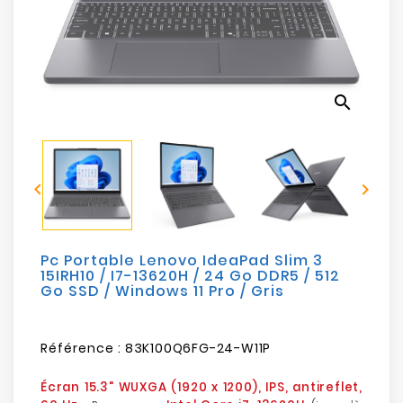
Electroménager
Bureautique
search
Réseau
&
Sécurité


Mobilités
&
Loisirs
Pc Portable Lenovo IdeaPad Slim 3
15IRH10 / I7-13620H / 24 Go DDR5 / 512
Go SSD / Windows 11 Pro / Gris
Référence :
83K100Q6FG-24-W11P
Écran 15.3" WUXGA (1920 x 1200), IPS, antireflet,