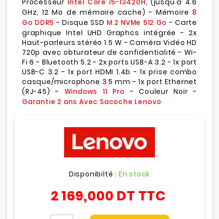
Processeur
, (jusqu'à 4.6
Intel Core i5-13420H
GHz, 12 Mo de mémoire cache) - Mémoire
8
- Disque SSD
- Carte
Go DDR5
M.2 NVMe 512 Go
graphique Intel UHD Graphcs intégrée - 2x
Haut-parleurs stéréo 1.5 W - Caméra Vidéo HD
720p avec obturateur de confidentialité - Wi-
Fi 6 - Bluetooth 5.2 - 2x ports USB-A 3.2 - 1x port
USB-C 3.2 - 1x port HDMI 1.4b - 1x prise combo
casque/microphone 3.5 mm - 1x port Ethernet
(RJ-45) -
- Couleur Noir -
Windows 11 Pro
Garantie 2 ans Avec Sacoche Lenovo
Disponibilté :
En stock
2 169,000 DT
TTC