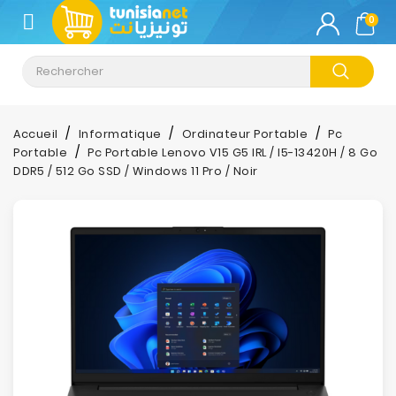
CATÉGORIE
0
Climatisation
Informatique
Accueil
Informatique
Ordinateur Portable
Pc
Portable
Pc Portable Lenovo V15 G5 IRL / I5-13420H / 8 Go
Téléphonie
DDR5 / 512 Go SSD / Windows 11 Pro / Noir
&
Tablette
Impression
Stockage
TV-
Son-
Photos