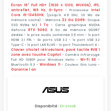
Écran 16" Full HD+ (1920 x 1200, WUXGA), IPS,
antireflet, 165 Hz, G-Sync
Intel
- Processeur
Core i5-13450HX
, (jusqu’à 4.6 GHz, 20 Mo de
32 Go DDR5
mémoire cache) - Mémoire
- Disque
1 To
SSD NVMe M.2
- Carte graphique NVIDIA
RTX 5060
GeForce
, 8 Go de mémoire GDDR7
dédiée - 1x prise audio combinée 3,5 mm - 1x port
HDMI 2.1 FRL - 3x ports USB 3.2 - 1x port USB 3.2
Type-C - 1x port LAN RJ45 - 1x port Thunderbolt 4 -
Clavier chiclet rétroéclairé, pavé tactile RVB 1
zone avec touche Copilot
- Caméra infrarouge
Wi-Fi 6E
Full HD 1080P pour Windows Hello -
-
Windows 11
Bluetooth 5.3 -
- Couleur Gris Luna -
Garantie 1 an
Disponibilté :
En stock