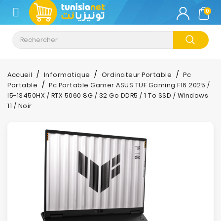
CATÉGORIE
0
Climatisation
Informatique
Accueil
Informatique
Ordinateur Portable
Pc
Portable
Pc Portable Gamer ASUS TUF Gaming F16 2025 /
Téléphonie
I5-13450HX / RTX 5060 8G / 32 Go DDR5 / 1 To SSD / Windows
&
11 / Noir
Tablette
Impression
Stockage
TV-
Son-
Photos