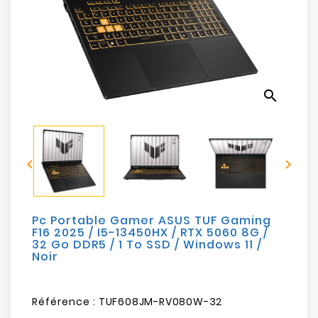
Electroménager
Bureautique
Réseau
search
&
Sécurité
Mobilités


&
Loisirs
Pc Portable Gamer ASUS TUF Gaming
F16 2025 / I5-13450HX / RTX 5060 8G /
32 Go DDR5 / 1 To SSD / Windows 11 /
Noir
Référence :
TUF608JM-RV080W-32