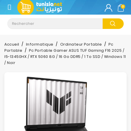
CATÉGORIE
0
Climatisation
Informatique
Accueil
Informatique
Ordinateur Portable
Pc
Portable
Pc Portable Gamer ASUS TUF Gaming F16 2025 /
Téléphonie
I5-13450HX / RTX 5060 8G / 16 Go DDR5 / 1 To SSD / Windows 11
&
/ Noir
Tablette
Impression
Stockage
TV-
Son-
Photos