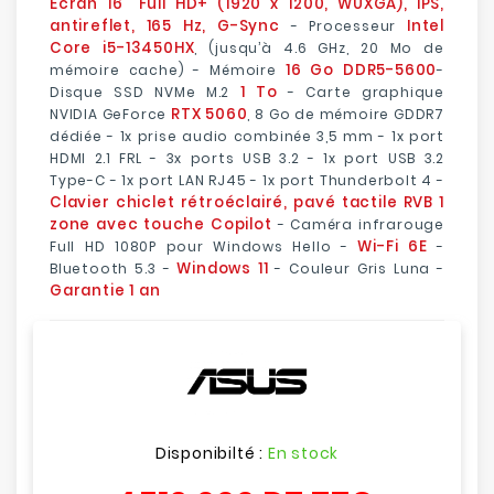
Écran 16" Full HD+ (1920 x 1200, WUXGA), IPS,
antireflet, 165 Hz, G-Sync
Intel
- Processeur
Core i5-13450HX
, (jusqu’à 4.6 GHz, 20 Mo de
16 Go DDR5-5600
mémoire cache) - Mémoire
-
1 To
Disque SSD NVMe M.2
- Carte graphique
RTX 5060
NVIDIA GeForce
, 8 Go de mémoire GDDR7
dédiée - 1x prise audio combinée 3,5 mm - 1x port
HDMI 2.1 FRL - 3x ports USB 3.2 - 1x port USB 3.2
Type-C - 1x port LAN RJ45 - 1x port Thunderbolt 4 -
Clavier chiclet rétroéclairé, pavé tactile RVB 1
zone avec touche Copilot
- Caméra infrarouge
Wi-Fi 6E
Full HD 1080P pour Windows Hello -
-
Windows 11
Bluetooth 5.3 -
- Couleur Gris Luna -
Garantie 1 an
Disponibilté :
En stock