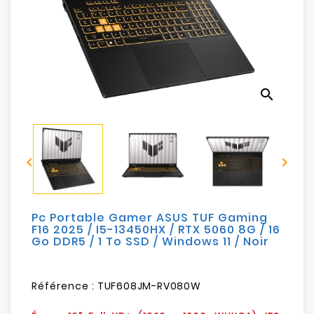
Electroménager
Bureautique
Réseau
search
&
Sécurité
Mobilités


&
Loisirs
Pc Portable Gamer ASUS TUF Gaming
F16 2025 / I5-13450HX / RTX 5060 8G / 16
Go DDR5 / 1 To SSD / Windows 11 / Noir
Référence :
TUF608JM-RV080W