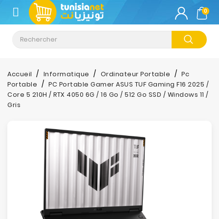
CATÉGORIE
0
Climatisation
Informatique
Accueil
Informatique
Ordinateur Portable
Pc
Portable
PC Portable Gamer ASUS TUF Gaming F16 2025 /
Téléphonie
Core 5 210H / RTX 4050 6G / 16 Go / 512 Go SSD / Windows 11 /
&
Gris
Tablette
Impression
Stockage
TV-
Son-
Photos