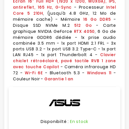
Écran 16" Full HD+ (1920 x 1200, WUXGA), IPS,
- Processeur
antireflet, 165 Hz, G-Sync
Intel
, (jusqu’à 4.8 GHz, 12 Mo de
Core 5 210H
mémoire cache) - Mémoire
-
16 Go DDR5
Disque SSD NVMe M.2
- Carte
512 Go
graphique NVIDIA GeForce
, 6 Go de
RTX 4050
mémoire GDDR6 dédiée - 1x prise audio
combinée 3.5 mm - 1x port HDMI 2.1 FRL - 3x
ports USB 3.2 - 1x port USB 3.2 Type-C - 1x port
LAN RJ45 - 1x port Thunderbolt 4 -
Clavier
chiclet rétroéclairé, pavé tactile RVB 1 zone
- Caméra infrarouge HD
avec touche Copilot
72 -
- Bluetooth 5.3 -
-
Wi-Fi 6E
Windows 11
Couleur Noir -
Garantie 1 an
Disponibilté :
En stock