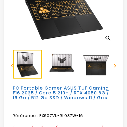
Electroménager
Bureautique
Réseau
search
&
Sécurité
Mobilités


&
Loisirs
PC Portable Gamer ASUS TUF Gaming
F16 2025 / Core 5 210H / RTX 4050 6G /
16 Go / 512 Go SSD / Windows 11 / Gris
Référence :
FX607VU-RL037W-16