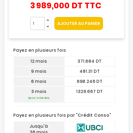
3 989,000 DT
TTC
AJOUTER AU PANIER
Payez en plusieurs fois
12 mois
371.684 DT
9 mois
481.31 DT
6 mois
698.246 DT
3 mois
1329.667 DT
Sans intérêts
Payez en plusieurs fois par "
Crédit Conso
"
Jusqu'à
36 mois