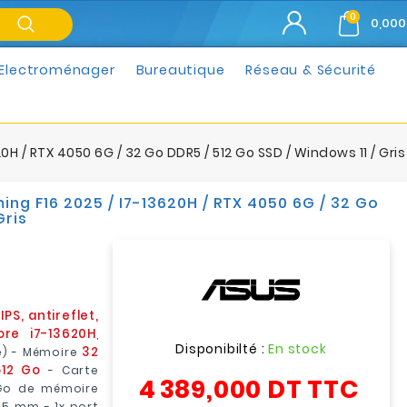
0
0,000
Electroménager
Bureautique
Réseau & Sécurité
H / RTX 4050 6G / 32 Go DDR5 / 512 Go SSD / Windows 11 / Gris
g F16 2025 / I7-13620H / RTX 4050 6G / 32 Go
Gris
IPS, antireflet,
ore i7-13620H
,
Disponibilté :
En stock
32
e) - Mémoire
512 Go
- Carte
4 389,000 DT
TTC
 Go de mémoire
.5 mm - 1x port