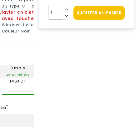
B 3.2 Type-C - 1x
Clavier chiclet
AJOUTER AU PANIER
e avec touche
r Windows Hello
 Couleur Noir -
3 mois
Sans intérêts
1463 DT
nso
"