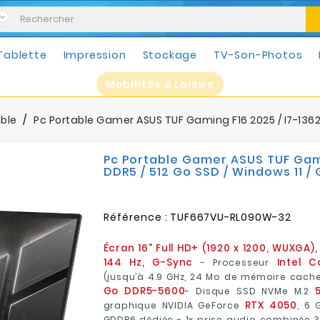
Tablette
Impression
Stockage
TV-Son-Photos
Mobilités & Loisirs
able
Pc Portable Gamer ASUS TUF Gaming F16 2025 / I7-13620
Pc Portable Gamer ASUS TUF Gamin
DDR5 / 512 Go SSD / Windows 11 / 
Référence :
TUF667VU-RL090W-32
Écran 16" Full HD+ (1920 x 1200, WUXGA), 
144 Hz, G-Sync
Intel C
- Processeur
(jusqu’à 4.9 GHz, 24 Mo de mémoire cach
Go DDR5-5600
- Disque SSD NVMe M.2
RTX 4050
graphique NVIDIA GeForce
, 6
GDDR6 dédiée - 1x prise audio combinée 3