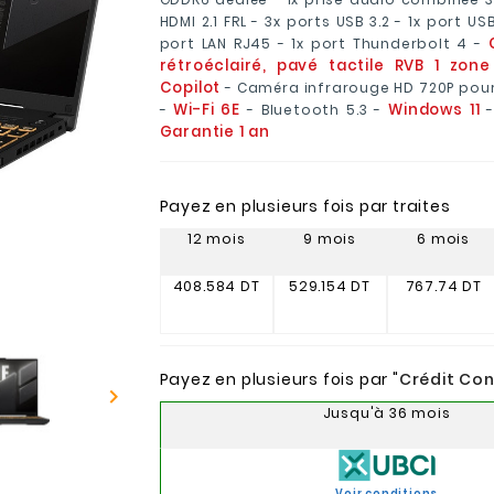
HDMI 2.1 FRL - 3x ports USB 3.2 - 1x port US
port LAN RJ45 - 1x port Thunderbolt 4 -
rétroéclairé, pavé tactile RVB 1 zon
Copilot
- Caméra infrarouge HD 720P pou
Wi-Fi 6E
Windows 11
-
- Bluetooth 5.3 -
-
Garantie 1 an
Payez en plusieurs fois par traites
12 mois
9 mois
6 mois
408.584 DT
529.154 DT
767.74 DT
Payez en plusieurs fois par "
Crédit Co

Jusqu'à 36 mois
Voir conditions