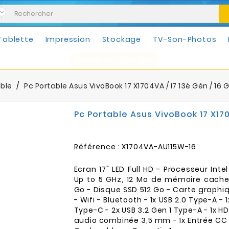
Tablette
Impression
Stockage
TV-Son-Photos
Mobilités & Loisirs
able
Pc Portable Asus VivoBook 17 X1704VA / I7 13è Gén / 16 Go
Pc Portable Asus VivoBook 17 X1704
Référence :
X1704VA-AU115W-16
Ecran 17" LED Full HD - Processeur Inte
Up to 5 GHz, 12 Mo de mémoire cache
Go - Disque SSD 512 Go - Carte graphiqu
- Wifi - Bluetooth - 1x USB 2.0 Type-A - 
Type-C - 2x USB 3.2 Gen 1 Type-A - 1x HDM
audio combinée 3,5 mm - 1x Entrée CC 