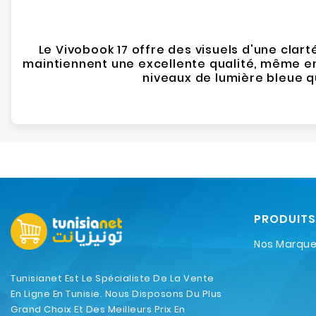
Le Vivobook 17 offre des visuels d'une clar
maintiennent une excellente qualité, même en 
niveaux de lumière bleue qu
PRODUITS
Nos Marqu
Tunisianet Est Le Spécialiste De La Vente
En Ligne En Tunisie. Nous Disposons Du Plus
Grand Choix Et Des Meilleurs Prix En