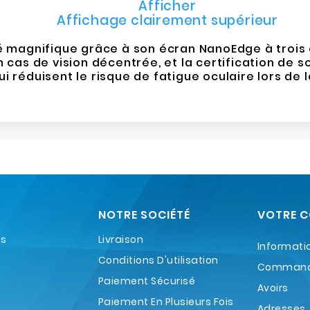
Afficher
Affichage clairement supérieur
té magnifique grâce à son écran NanoEdge à trois c
cas de vision décentrée, et la certification de so
i réduisent le risque de fatigue oculaire lors de
NOTRE SOCIÉTÉ
VOTRE 
es
Livraison
Informati
Conditions D'utilisation
Comman
Paiement Sécurisé
Avoirs
Paiement En Plusieurs Fois
Adresses