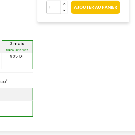
AJOUTER AU PANIER
3 mois
Sans intérêts
905 DT
nso
"