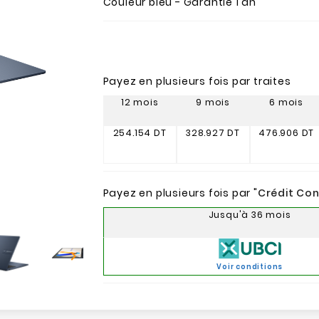
Couleur bleu - Garantie 1 an
Payez en plusieurs fois par traites
12 mois
9 mois
6 mois
254.154 DT
328.927 DT
476.906 DT
Payez en plusieurs fois par "
Crédit Co
Jusqu'à 36 mois

Voir conditions