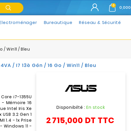
0
0,000
Electroménager
Bureautique
Réseau & Sécurité
 / Win11 / Bleu
VA / I7 13è Gén / 16 Go / Win11 / Bleu
l Core i7-1355U
 - Mémoire 16
Disponibilté :
En stock
e Intel Iris Xe
1x USB 3.2 Gen 1
2 715,000 DT
TTC
I 1.4 - 1x Prise
- Windows 11 -