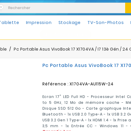
Tablette
Impression
Stockage
TV-Son-Photos
Mobilités & Loisirs
able
Pc Portable Asus VivoBook 17 X1704VA / I7 13è Gén / 24 G
Pc Portable Asus VivoBook 17 X1704
Référence :
X1704VA-AU115W-24
Ecran 17" LED Full HD - Processeur Intel 
to 5 GHz, 12 Mo de mémoire cache - M
Disque SSD 512 Go - Carte graphique Intel 
Bluetooth - 1x USB 2.0 Type-A - 1x USB 3.2 G
USB 3.2 Gen 1 Type-A - 1x HDMI 1.4 - 1x Pris
3,5 mm - 1x Entrée CC - Windows 11 - 