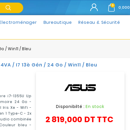
0
0,000
Electroménager
Bureautique
Réseau & Sécurité
o / Win11 / Bleu
VA / I7 13è Gén / 24 Go / Win11 / Bleu
Core i7-1355U Up
émoire 24 Go -
Disponibilté :
En stock
Iris Xe - Wifi -
en 1 Type-C - 2x
2 819,000 DT
TTC
e audio combinée
Couleur bleu -