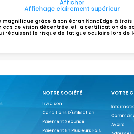
Afficher
Affichage clairement supérieur
té magnifique grâce à son écran NanoEdge à trois c
cas de vision décentrée, et la certification de so
i réduisent le risque de fatigue oculaire lors de
NOTRE SOCIÉTÉ
VOTRE 
es
Livraison
Informati
Conditions D'utilisation
Comman
Paiement Sécurisé
Avoirs
Paiement En Plusieurs Fois
Adresses