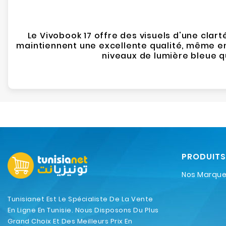
Le Vivobook 17 offre des visuels d'une clar
maintiennent une excellente qualité, même en 
niveaux de lumière bleue qu
PRODUITS
Nos Marqu
Tunisianet Est Le Spécialiste De La Vente
En Ligne En Tunisie. Nous Disposons Du Plus
Grand Choix Et Des Meilleurs Prix En