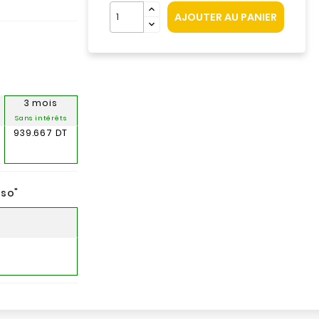
AJOUTER AU PANIER
3 mois
Sans intérêts
939.667 DT
nso
"