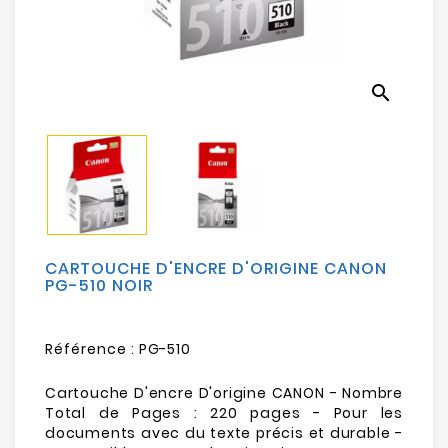
Electroménager
Bureautique
search
Réseau
&
Sécurité
Mobilités
&
Loisirs
CARTOUCHE D'ENCRE D'ORIGINE CANON
PG-510 NOIR
Référence :
PG-510
Cartouche D'encre D'origine CANON - Nombre
Total de Pages : 220 pages - Pour les
documents avec du texte précis et durable -