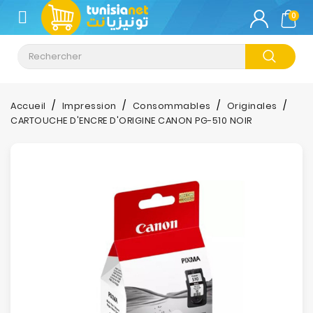
CATÉGORIE
0
Climatisation
Informatique
Accueil
Impression
Consommables
Originales
CARTOUCHE D'ENCRE D'ORIGINE CANON PG-510 NOIR
Téléphonie
&
Tablette
Impression
Stockage
TV-
Son-
Photos