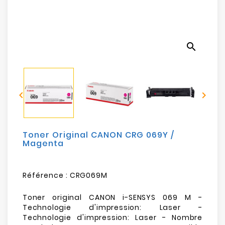
Electroménager
Bureautique
search
Réseau
&
Sécurité


Mobilités
&
Loisirs
Toner Original CANON CRG 069Y /
Magenta
Référence :
CRG069M
Toner original CANON i-SENSYS 069 M -
Technologie d'impression: Laser -
Technologie d'impression: Laser - Nombre