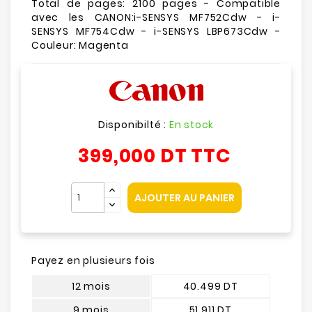
Total de pages: 2100 pages - Compatible
avec les CANON:i-SENSYS MF752Cdw - i-
SENSYS MF754Cdw - i-SENSYS LBP673Cdw -
Couleur: Magenta
Disponibilté :
En stock
399,000 DT
TTC
AJOUTER AU PANIER
Payez en plusieurs fois
12 mois
40.499 DT
9 mois
51.911 DT