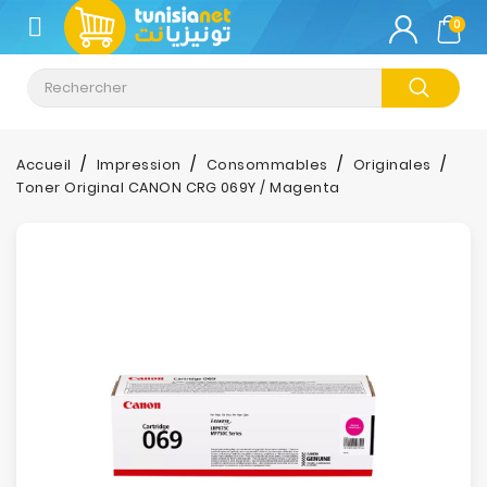
CATÉGORIE
0
Climatisation
Informatique
Accueil
Impression
Consommables
Originales
Toner Original CANON CRG 069Y / Magenta
Téléphonie
&
Tablette
Impression
Stockage
TV-
Son-
Photos