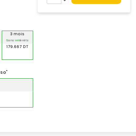
3 mois
Sans intérêts
179.667 DT
nso
"