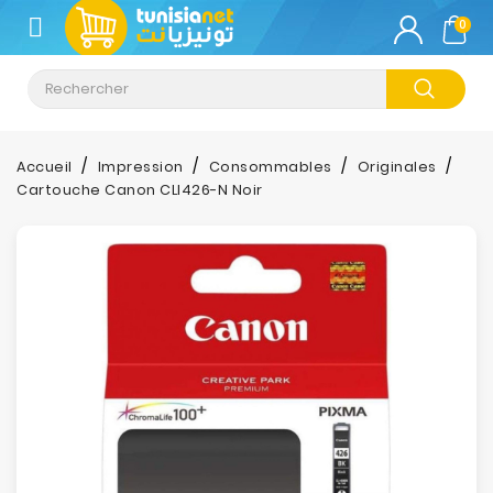
CATÉGORIE
0
Climatisation
Informatique
Accueil
Impression
Consommables
Originales
Cartouche Canon CLI426-N Noir
Téléphonie
&
Tablette
Impression
Stockage
TV-
Son-
Photos