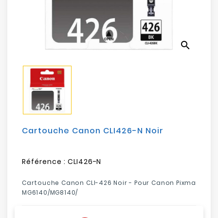
Electroménager
Bureautique
search
Réseau
&
Sécurité
Mobilités
&
Loisirs
Cartouche Canon CLI426-N Noir
Référence :
CLI426-N
Cartouche Canon CLI-426 Noir - Pour Canon Pixma
MG6140/MG8140/