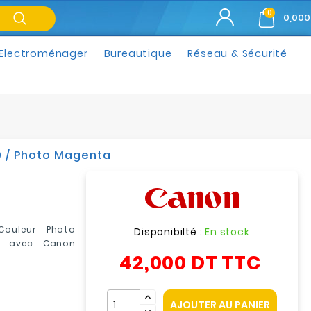
0
0,000
Electroménager
Bureautique
Réseau & Sécurité
9 / Photo Magenta
Couleur Photo
Disponibilté :
En stock
e avec Canon
42,000 DT
TTC
AJOUTER AU PANIER