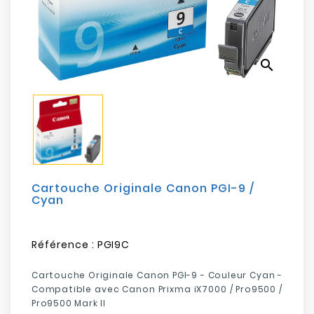
Electroménager
Bureautique
search
Réseau
&
Sécurité
Mobilités
&
Loisirs
Cartouche Originale Canon PGI-9 /
Cyan
Référence :
PGI9C
Cartouche Originale Canon PGI-9 - Couleur Cyan -
Compatible avec Canon Prixma
i
X7000 / Pro9500 /
Pro9500 Mark II