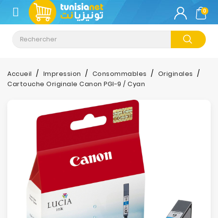
CATÉGORIE
0
Climatisation
Informatique
Accueil
Impression
Consommables
Originales
Cartouche Originale Canon PGI-9 / Cyan
Téléphonie
&
Tablette
Impression
Stockage
TV-
Son-
Photos